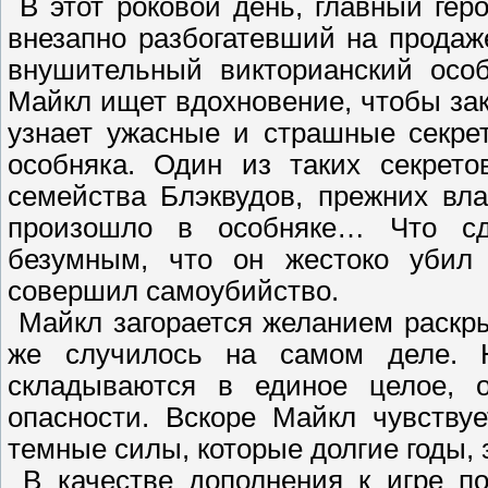
В этот роковой день, главный гер
внезапно разбогатевший на продаж
внушительный викторианский особ
Майкл ищет вдохновение, чтобы за
узнает ужасные и страшные секрет
особняка. Один из таких секрето
семейства Блэквудов, прежних вл
произошло в особняке… Что сд
безумным, что он жестоко убил 
совершил самоубийство.
Майкл загорается желанием раскр
же случилось на самом деле. Н
складываются в единое целое, о
опасности. Вскоре Майкл чувствуе
темные силы, которые долгие годы, 
В качестве дополнения к игре по