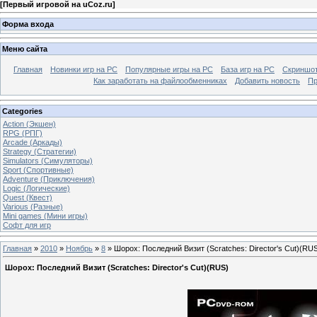
[
Первый игровой на uCoz.ru
]
Форма входа
Меню сайта
Главная
Новинки игр на PC
Популярные игры на PC
База игр на РС
Скриншот
Как заработать на файлообменниках
Добавить новость
Пр
Categories
Action (Экшен)
RPG (РПГ)
Arcade (Аркады)
Strategy (Стратегии)
Simulators (Симуляторы)
Sport (Спортивные)
Adventure (Приключения)
Logic (Логические)
Quest (Квест)
Various (Разные)
Mini games (Мини игры)
Софт для игр
Главная
»
2010
»
Ноябрь
»
8
» Шорох: Последний Визит (Scratches: Director's Cut)(RU
Шорох: Последний Визит (Scratches: Director's Cut)(RUS)