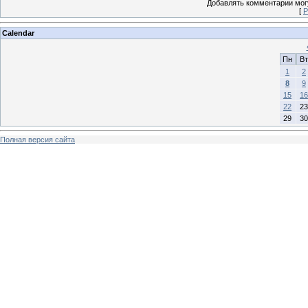
Добавлять комментарии могу
[
Р
Calendar
Пн
Вт
1
2
8
9
15
16
22
23
29
30
Полная версия сайта