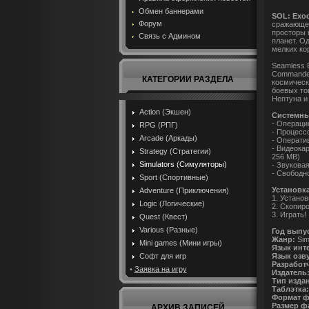
Обмен баннерами
SOL: Exo
Форум
сражающег
просторы 
Связь с Админом
планет. О
мелких ко
Seamless 
Commander
КАТЕГОРИИ РАЗДЕЛА
космическ
боевых то
Нептуна и
Action (Экшен)
Системны
- Операцио
RPG (РПГ)
- Процессо
Arcade (Аркады)
- Операти
- Видеокар
Strategy (Стратегии)
256 MB)
Simulators (Симуляторы)
- Звуковая 
- Свободно
Sport (Спортивные)
Установка
Adventure (Приключения)
1. Установ
Logic (Логические)
2. Скопир
3. Играть!
Quest (Квест)
Various (Разные)
Год выпу
Жанр:
Sim
Mini games (Мини игры)
Язык инт
Язык озв
Софт для игр
Разработ
•
Заявка на игру
Издатель
Тип изда
Таблэтка:
Формат ф
Размер ф
АРХИВ ЗАПИСЕЙ