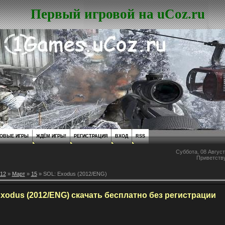
Первый игровой на uCoz.ru
ОВЫЕ ИГРЫ
ЖДЁМ ИГРЫ!
РЕГИСТРАЦИЯ
ВХОД
RSS
Суббота, 08 Август
Приветств
12
»
Март
»
15
» SOL: Exodus (2012/ENG)
xodus (2012/ENG) скачать бесплатно без регистрации