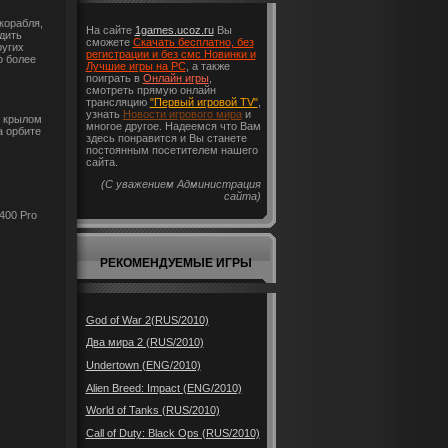
корабля,
На сайте
1games.ucoz.ru
Вы
дить
сможете
Скачать бесплатно, без
ругих
регистрации и без смс Новинки и
о более
Лучшие игры на PC
, а также
поиграть в
Онлайн игры
,
смотреть прямую онлайн
трансляцию
"Первый игровой TV"
,
узнать
Новости игрового мира
и
я крылом
многое другое. Надеемся что Вам
а орбите
здесь понравится и Вы станете
постоянным посетителем нашего
сайта.
(С уважением Администрация
сайта)
400 Pro
РЕКОМЕНДУЕМЫЕ ИГРЫ
God of War 2(RUS/2010)
Два мира 2 (RUS/2010)
Undertown (ENG/2010)
Alien Breed: Impact (ENG/2010)
World of Tanks (RUS/2010)
Call of Duty: Black Ops (RUS/2010)