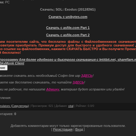
а:
PC
Скачать; SOL: Exodus (2012/ENG)
Скачать с unibytes.com
Скачать с asfile.com Part 1
Скачать с asfile.com Part 2
ем посетителям сайта, что бесплатно файлы с Файлообменников скачивают
советуем приобретать Премиум доступ для быстрого и удобного скачивания! 
по ссылке на файлообменник, нажмите СКАЧАТЬ БЫСТРО и Вы получите Преми
й бесплатно!
рограмму для более удобного и быстрого скачивания с letitbit.net, shareflare.ne
 SkyMonk Client
 можете скачать весь необходимый Софт для игр
ЗДЕСЬ
!
наете как бесплатно скачивать, то читайте
ЗДЕСЬ
!
ки не рабочие, то напишите
Админу
, материал будет исправлен или удалён!
пления:
mulators (Симуляторы)
|
Просмотров
: 621 |
Добавил
:
vital
|
Рейтинг
:
0.0
/
0
нтариев
:
0
Добавлять комментарии могут только зарегистрированные пользователи.
[
Регистрация
|
Вход
]