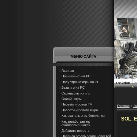
МЕНЮ САЙТА
Главная
Новинки игр на PC
Популярные игры на PC
ГЛАВНАЯ
Н
База игр на РС
Скриншоты из игр
Онлайн игры
Первый игровой TV
Главная
»
20
Новости игрового мира
Как скачать игру бесплатно
SOL: E
Как заработать на
файлообменниках
Добавить новость
Правила оформления новостей