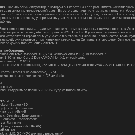
dus
– космический симулятор, в котором вы берете на себя роль пилота космического 
о за выживание человеческой расы. Вместе с другими пилотами вам предстоит бороз
нашей Солнечной системы, сражаясь с врагами возле Сатурна, Нептуна, Юпитера и д
дновременно в боях будут принимать участие как огромные флагманы, так и множеств
раблей.
Entertainment возродила традиции таких культовых космических симуляторов, как Wing
, Freespace, в своем дебютном проекте SOL: Exodus. В роли пилота универсального
ого истребителя игроки примут участие в битве за выживание человечества. Команду
варищей, они сразятся с противниками среди колец Сатурна, в атмосфере Юпитера, н
 возле других планет нашей системы.
е требования:
нная система: Windows XP (SP3), Windows Vista (SP2), or Windows 7
р: 1.8Ghz Intel Core 2 Duo / AMD Athlon X2, or equivalent
вная память: 2.0GB
та: DirectX 9.0c compatible, 256 MB of VRAM;(NVIDIA GeForce 7600 GS, ATI Radeon HD 2
карта: DirectX 9.0c compatible, 16-bit
е место на жестком диске: 4 GB available
:
ить игру
овать содержимое папки SKIDROW куда установили игру
ска:
2012
ulator (Space) / 3D
ерфейса:
Английский
учки:
Английский
чик:
Seamless Entertainment
:
Seamless Entertainment
ния:
Лицензия
Присутствует (SKIDROW)
айла:
.rar
айла:
2.02 GB (+5% для восстановления)