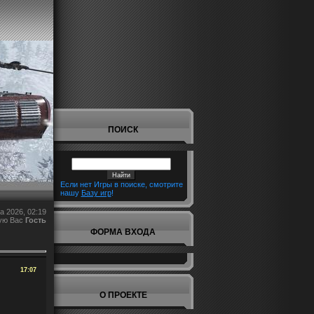
ПОИСК
Если нет Игры в поиске, смотрите
нашу
Базу игр
!
а 2026, 02:19
ую Вас
Гость
ФОРМА ВХОДА
17:07
О ПРОЕКТЕ