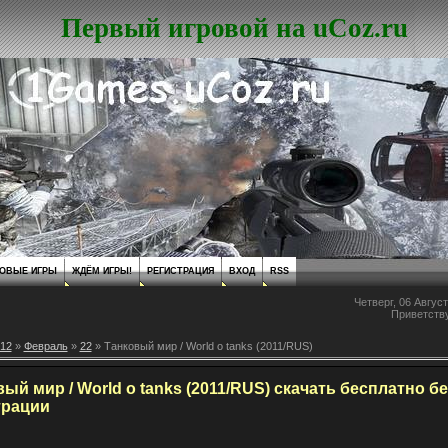
Первый игровой на uCoz.ru
ОВЫЕ ИГРЫ
ЖДЁМ ИГРЫ!
РЕГИСТРАЦИЯ
ВХОД
RSS
Четверг, 06 Август
Приветств
12
»
Февраль
»
22
» Танковый мир / World o tanks (2011/RUS)
ый мир / World o tanks (2011/RUS) скачать бесплатно бе
трации