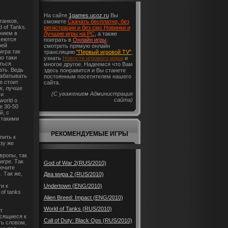
На сайте
1games.ucoz.ru
Вы
танков,
сможете
Скачать бесплатно, без
 of Tanks.
регистрации и без смс Новинки и
нием в
Лучшие игры на PC
, а также
меются
поиграть в
Онлайн игры
,
оей
смотреть прямую онлайн
игра так
трансляцию
"Первый игровой TV"
,
но таки
узнать
Новости игрового мира
и
иться
многое другое. Надеемся что Вам
ть. Ведь
здесь понравится и Вы станете
рабатывать
постоянным посетителем нашего
е стоит
сайта.
к, лучше
(С уважением Администрация
 и
сайта)
world o
е 30-50
й, с
 такими
РЕКОМЕНДУЕМЫЕ ИГРЫ
пить к
зу же
вропы, так
игре. Так
God of War 2(RUS/2010)
лючите
. Так же,
Два мира 2 (RUS/2010)
и к
Undertown (ENG/2010)
of tanks
Alien Breed: Impact (ENG/2010)
.
World of Tanks (RUS/2010)
т
осящиеся к
Call of Duty: Black Ops (RUS/2010)
ть словом,