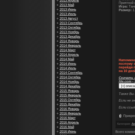
2013 Апрель
Приятной 
2013 Май
Игра:
Танк
2013 Июнь
Размер:
1
2013 Июль
2013 Август
2013 Сентябрь
2013 Октябрь
2013 Ноябрь
2013 Декабрь
2014 Январь
2014 Февраль
2014 Март
2014 Апрель
2014 Май
Напомина
2014 Июнь
поэтому 
перейдя 
2014 Июль
на 10 дне
2014 Сентябрь
2014 Октябрь
Скачать п
file.com -
2014 Ноябрь
2014 Декабрь
2015 Январь
Также Вы
2015 Февраль
2015 Октябрь
Если не з
2015 Декабрь
Если ссыл
2016 Январь
2016 Февраль
Прикре
2016 Март
2016 Апрель
Категория
:
Ar
2016 Май
2016 Июнь
Всего комме