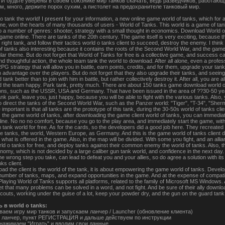
. И будьте уверены в своём союзнике мир танков скачать, ведь разведчиков, работающ
м, много, держите порох сухим, а пистолет на предохранителе танковый мир.
 tank the world! I present for your information, a new online game world of tanks, which for a
ime, won the hearts of many thousands of users - World of Tanks. This world is a game of ta
to a number of genres: shooter, strategy with a small thought in economics. Download World o
ame online. There are tanks of the 20th century. The game itself is very exciting, because t
right tank, and follow their tactics world o tanks client to succeed, destroy the enemy. I think
f tanks also interesting because it contains the roots of the Second World War, and the gam
lar theme. But do not forget that World of Tanks for free is a collective game, and success c
d thoughtful action, the whole team tank the world to download. After all alone, even a profes
PG strategy that will allow you in battle, earn points, credits, and for them, upgrade your tan
 advantage over the players. But do not forget that they also upgrade their tanks, and seeing
ank better than to join with him in battle, but rather collectively destroy it. After all, you are a
d the team happy. Park tank, pretty much. There are about 150 tanks game download world o
ons, such as the USSR, USA and Germany. That have been issued in the area of ??30-50 ye
nk park, leave you, just happy, because you will be able to fight with the various tanks. Also,
 to direct the tanks of the Second World War, such as the Panzer world: "Tiger", "T-34", "Sher
mportant is that all tanks are the prototype of this tank, during the 30-50s world of tanks clie
the game world of tanks, after downloading the game client world of tanks, you can immediat
nline. No no no comfort, because you go to the play area, and immediately start the game, wit
 tank world for free. As for the cards, so the developers did a good job here. They recreated
ttle tanks, the world, Western Europe, as Germany. And this is the game world of tanks client 
f what is offered in the game. Also, in the map will be divided. With some you fight, and an allia
ld o tanks for free, and deploy tanks against their common enemy the world of tanks. Also, th
onomy, which is not decided by a large caliber gun tank world, and confidence in the next day.
 wrong step you take, can lead to defeat you and your allies, so do agree a solution with its 
ks client.
ad the client is the world of the tank, it is about empowering the game world of tanks. Devel
number of tanks, maps, and expand opportunities in the game. And at the expense of compatibi
Playing World of Tanks supports all platforms, related to the family of Microsoft MS Windows. A
et that many problems can be solved in a word, and not fight. And be sure of their ally downlo
couts, working under the guise of a lot, keep your powder dry, and the gun on the guard tank
ь в world o tanks:
ваем игру мир танков и запускаем ланчер / Launcher (обновление клиента)
 ланчер, пункт РЕГИСТРАЦИЯ и дальше действуем по инструкции
 нажимаем "Играть" и вводим свои данные