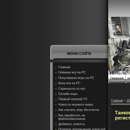
МЕНЮ САЙТА
Главная
Новинки игр на PC
Популярные игры на PC
ГЛАВНАЯ
Н
База игр на РС
Скриншоты из игр
Онлайн игры
Первый игровой TV
Главная
»
20
Новости игрового мира
Как скачать игру бесплатно
Танков
Как заработать на
регис
файлообменниках
Добавить новость
Правила оформления новостей