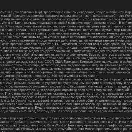
ремени суток танковый мир! Представляю к вашему сведению, новую онлайн игру мир 
а малый промежуток времени, покорила сердца многих тысяч пользователей – это World
ру мир танков, можно отнести к нескольким жанрам: шутер, стратегия с малым мышле
. World of Tanks скачать представляет собой массовую игру в режиме онлайн. В ней и
века. Сама игра очень захватывающая, ведь нужно верно выбрать танк, и следовать св
rld o tanks клиент, чтобы добиться успеха, уничтожить противника. Думаю, мир танков 
на тем, что в ней есть корни второй мировой войны, а игры на такую тематику доволь
 Но, не стоит забывать то, что World of Tanks бесплатно это коллективная игра, и доб
ожно только слаженным и продуманным действиям, целой команды танковый мир скача
у, даже профессионал не справится. РПГ стратегия, позволит вам в ходе сражения, за
иты и на них, модернизировать свой танк, что и даёт преимущество над игроками. Но н
то, что и они так же модернизируют свои танки, и видя отлично модернизированный тан
ступать с ним в бой, а лучше коллективно его уничтожить. Ведь останетесь и вы живы,
доволен. Парк танков, довольно таки большой. В нём находится около 150 танков игра 
чать, сверх держав, таких как: СССР, США, Германии. Которые были выпущены, в район
ественно такой танко парк, оставит вас, только довольными, ведь вы сможете вести бо
 танков. Так же, у вас есть возможность поуправлять танками, второй мировой войны,
ый мир: «Тигр», «Т-34», «Шерман». И ещё немало важное то, что все танки, являются
, настоящих танков, в период 30-50х годов world of tanks клиент.
гра world of tanks, после скачивания клиента игры мир танков, вы можете сразу присту
 онлайн режиме. Никаких не удобств не будет, ведь вы заходите в игровую зону, и сра
игру, без какого-либо ожидания танковый мир бесплатно. Что касается карт, так здесь
ики хорошо поработали. Они воссоздали огромные поля битвы мир танков, Западной Е
и. И это игра world of tanks клиент скачать, всего лишь часть того, что предлагается в 
рритории будет разделена карта. С некоторыми вы будете воевать, а с некоторыми зак
ld o tanks бесплатно, и развернёте танки, против своего общего противника мир танков
ует гибкая экономика, которая решается не большим калибром пушки танковый мир, а
тью в следующем дне. Будьте осторожны, ведь один неверный ваш шаг, может привест
вас, и ваших союзников, поэтому лучше согласуйте решение, со своим альянсом world 
нковый мир клиент скачать, ведётся речь о расширении возможностей игры мир танков
ки хотят добавить, количество танков, карт и расширить возможности в игре. И на счё
ости, можете не волноваться. Игра World of Tanks поддерживает все платформы, отн
 Microsoft MS Windows. И наконец, не забывайте то, что многие проблемы можно реши