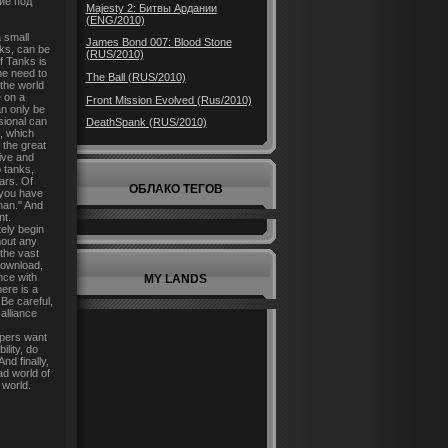
ие под
Majesty 2: Битвы Ардании
(ENG/2010)
 small
James Bond 007: Blood Stone
nks, can be
(RUS/2010)
f Tanks is
he need to
The Ball (RUS/2010)
 the world
e on a
Front Mission Evolved (Rus/2010)
an only be
sional can
DeathSpank (RUS/2010)
k, which
 the great
live and
 tanks,
ars. Of
ОБЛАКО ТЕГОВ
 you have
man." And
nt.
ely begin
hout any
 the vast
download,
nce with
MY LANDS
ere is a
 Be careful,
alliance
opers want
lity, do
nd finally,
ad world of
 world.