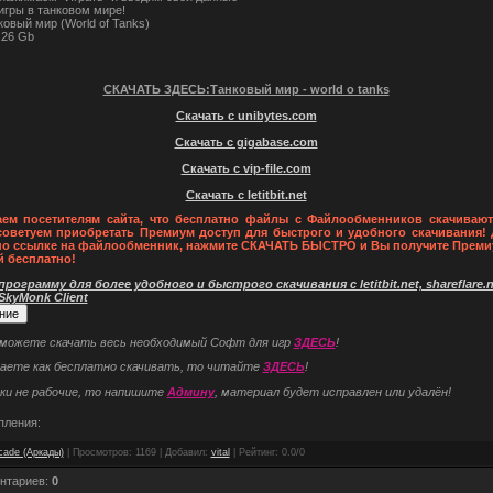
игры в танковом мире!
овый мир (World of Tanks)
.26 Gb
СКАЧАТЬ ЗДЕСЬ:Танковый мир - world o tanks
Скачать с unibytes.com
Скачать с gigabase.com
Скачать с vip-file.com
Скачать с letitbit.net
ем посетителям сайта, что бесплатно файлы с Файлообменников скачивают
советуем приобретать Премиум доступ для быстрого и удобного скачивания! 
по ссылке на файлообменник, нажмите СКАЧАТЬ БЫСТРО и Вы получите Преми
й бесплатно!
рограмму для более удобного и быстрого скачивания с letitbit.net, shareflare.ne
 SkyMonk Client
 можете скачать весь необходимый Софт для игр
ЗДЕСЬ
!
наете как бесплатно скачивать, то читайте
ЗДЕСЬ
!
ки не рабочие, то напишите
Админу
, материал будет исправлен или удалён!
пления:
cade (Аркады)
|
Просмотров
: 1169 |
Добавил
:
vital
|
Рейтинг
:
0.0
/
0
нтариев
:
0