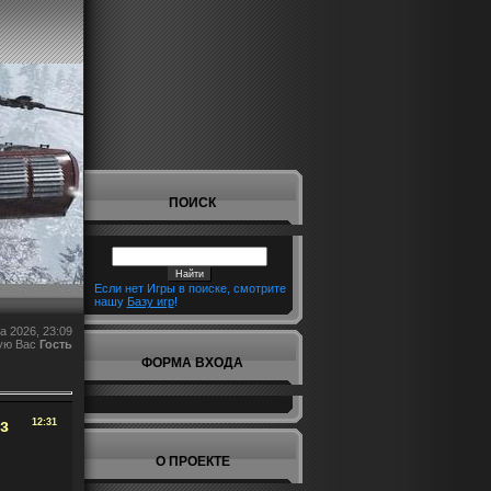
ПОИСК
Если нет Игры в поиске, смотрите
нашу
Базу игр
!
а 2026, 23:09
ую Вас
Гость
ФОРМА ВХОДА
з
12:31
О ПРОЕКТЕ