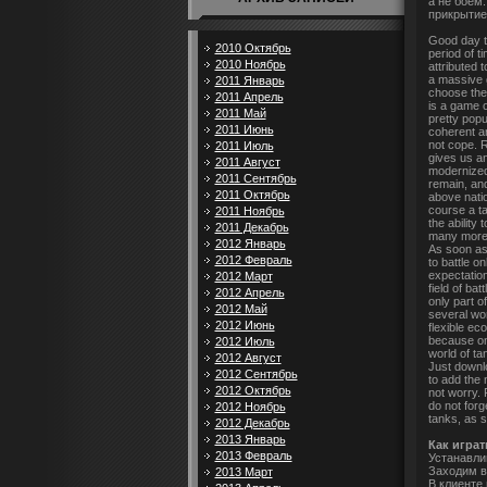
а не боем
прикрытие
Good day to
2010 Октябрь
period of t
2010 Ноябрь
attributed 
a massive g
2011 Январь
choose the 
2011 Апрель
is a game o
2011 Май
pretty popu
2011 Июнь
coherent an
not cope. R
2011 Июль
gives us an
2011 Август
modernized t
2011 Сентябрь
remain, an
2011 Октябрь
above nati
course a ta
2011 Ноябрь
the ability
2011 Декабрь
many more i
2012 Январь
As soon as 
2012 Февраль
to battle o
expectation
2012 Март
field of ba
2012 Апрель
only part o
2012 Май
several wor
2012 Июнь
flexible ec
because one
2012 Июль
world of tan
2012 Август
Just downlo
2012 Сентябрь
to add the 
2012 Октябрь
not worry. 
do not forg
2012 Ноябрь
tanks, as s
2012 Декабрь
2013 Январь
Как играт
2013 Февраль
Устанавли
Заходим в
2013 Март
В клиенте