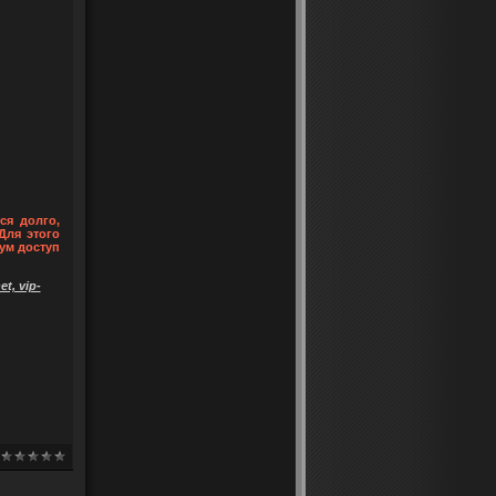
ся долго,
Для этого
ум доступ
t, vip-