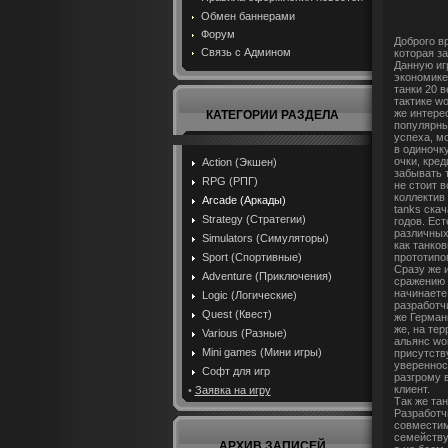
Обмен баннерами
Форум
Доброго в
Связь с Админом
которая з
Данную иг
экономике
танки 20 
тактике wo
же интерес
КАТЕГОРИИ РАЗДЕЛА
популярны.
успеха, м
в одиночк
очки, кред
Action (Экшен)
забывать 
RPG (РПГ)
не стоит в
коллектив 
Arcade (Аркады)
tanks ска
Strategy (Стратегии)
годов. Ест
различных
Simulators (Симуляторы)
как танков
прототипом
Sport (Спортивные)
Сразу же и
Adventure (Приключения)
сражению в
начинаете 
Logic (Логические)
разработч
Quest (Квест)
же Германи
же, на те
Various (Разные)
альянс wor
Mini games (Мини игры)
присутств
увереннос
Софт для игр
разгрому 
клиент.
•
Заявка на игру
Так же та
Разработчи
совместим
семейству
АРХИВ ЗАПИСЕЙ