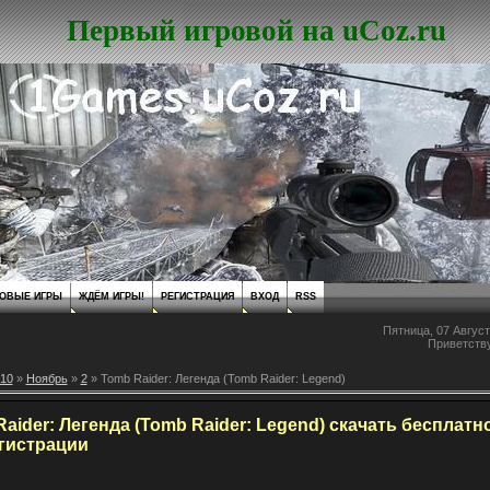
Первый игровой на uCoz.ru
ОВЫЕ ИГРЫ
ЖДЁМ ИГРЫ!
РЕГИСТРАЦИЯ
ВХОД
RSS
Пятница, 07 Август
Приветств
10
»
Ноябрь
»
2
» Tomb Raider: Легенда (Tomb Raider: Legend)
aider: Легенда (Tomb Raider: Legend) скачать бесплатн
егистрации