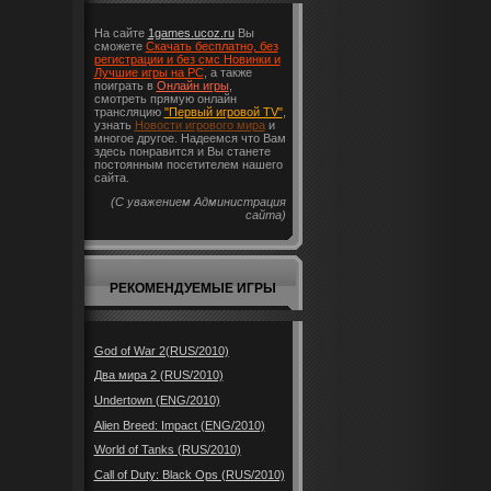
На сайте
1games.ucoz.ru
Вы
сможете
Скачать бесплатно, без
регистрации и без смс Новинки и
Лучшие игры на PC
, а также
поиграть в
Онлайн игры
,
смотреть прямую онлайн
трансляцию
"Первый игровой TV"
,
узнать
Новости игрового мира
и
многое другое. Надеемся что Вам
здесь понравится и Вы станете
постоянным посетителем нашего
сайта.
(С уважением Администрация
сайта)
РЕКОМЕНДУЕМЫЕ ИГРЫ
God of War 2(RUS/2010)
Два мира 2 (RUS/2010)
Undertown (ENG/2010)
Alien Breed: Impact (ENG/2010)
World of Tanks (RUS/2010)
Call of Duty: Black Ops (RUS/2010)