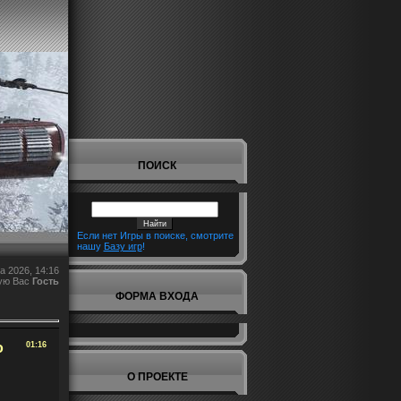
ПОИСК
Если нет Игры в поиске, смотрите
нашу
Базу игр
!
а 2026, 14:16
ую Вас
Гость
ФОРМА ВХОДА
о
01:16
О ПРОЕКТЕ