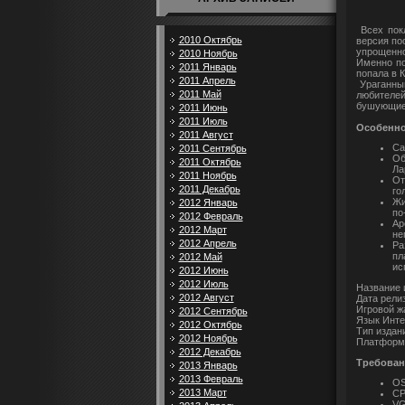
Всех покл
2010 Октябрь
версия по
упрощенно
2010 Ноябрь
Именно по
2011 Январь
попала в К
2011 Апрель
Ураганный
2011 Май
любителей
бушующие
2011 Июнь
2011 Июль
Особенно
2011 Август
Са
2011 Сентябрь
Об
2011 Октябрь
Ла
2011 Ноябрь
От
2011 Декабрь
го
Жи
2012 Январь
по
2012 Февраль
Ар
2012 Март
не
2012 Апрель
Ра
пл
2012 Май
ис
2012 Июнь
2012 Июль
Название и
2012 Август
Дата релиз
Игровой жа
2012 Сентябрь
Язык Инте
2012 Октябрь
Тип издан
2012 Ноябрь
Платформ
2012 Декабрь
Требовани
2013 Январь
2013 Февраль
OS
2013 Март
CP
VG