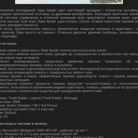
онников легендарной Лары Крофт ждет настоящий праздник – полностью русифиц
следних приключений охотницы за древними артефактами. Благодаря приятным ново
й системе управления и отличной анимации игра гарантирует игрокам море удов
сле выхода этой игры Лара Крофт удостоилась титула «Самая известная героиня в
нигу рекордов Гиннесса.
 напор, акробатическая ловкость, феерическое владение оружием и гаджетами – 
 авантюр Ларе просто нет равных. Опасные джунгли, древние гробницы, заснеженн
 водопады.
сти игры:
мая новая в серии игра о Ларе Крофт полностью на русском языке
лик секс-символа игрового мира доведен до совершенства и реалистичен как никог
ры игроки еще не видели
лично анимированные, грациозные движения героини позволяют ей вы
ловокружительные прыжки, сальто и кульбиты
вой, красочный и разнообразный мир впечатляет бесподобной интерактивностью, поз
-разному взаимодействовать с поверхностью любого типа
сенал оружия и новые эффективные приемы единоборств помогут героине выжит
простых ситуациях
знообразие игрового процесса: героине предстоит путешествовать по экзотичес
анеты, пользоваться различными видами транспорта, плавать, карабкаться по крутым
пользовать технические средства для преодоления препятствий
гры: Tomb Raider: Legend (Tomb Raider: Легенда)
а игры: 2006
нр: Action (Shooter) / 3D / 3rd Person
рфейса: русский (текст и озвучка)
ия: RePack
а: PC
я игры к системе и железу:
: Microsoft® Windows® 2000 SP3 /XP , работает на win 7
U: Pentium® III 1 ГГц или аналогичный Athlon® ХР
A: 64 МБ с поддержкой TnL (ATI Radeon 9500, NVidia GeForce 3Ti)