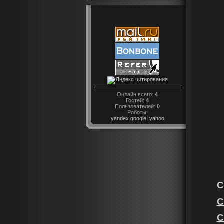
Онлайн всего:
4
Гостей:
4
Пользователей:
0
Роботы:
yandex
google
yahoo
С
С
С