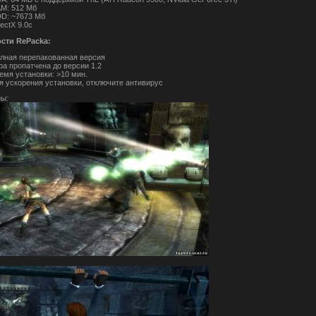
M: 512 Мб
D: ~7673 Мб
rectX 9.0с
сти RePacka:
лная перепакованная версия
ра пропатчена до версии 1.2
емя установки: >10 мин.
я ускорения установки, отключите антивирус
ы: