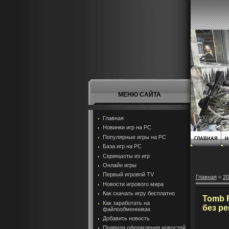
МЕНЮ САЙТА
Главная
Новинки игр на PC
Популярные игры на PC
ГЛАВНАЯ
Н
База игр на РС
Скриншоты из игр
Онлайн игры
Первый игровой TV
Главная
»
20
Новости игрового мира
Как скачать игру бесплатно
Tomb R
Как заработать на
без р
файлообменниках
Добавить новость
Правила оформления новостей