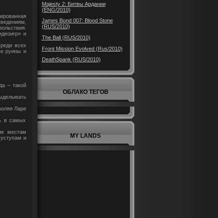
Majesty 2: Битвы Ардании
(ENG/2010)
ированная
James Bond 007: Blood Stone
введениям,
(RUS/2010)
ольствия.
идеоигр» и
The Ball (RUS/2010)
среди всех
Front Mission Evolved (Rus/2010)
ые руины и
DeathSpank (RUS/2010)
да – такой
ОБЛАКО ТЕГОВ
делывать
воляя Ларе
ь в самых
ким местам
MY LANDS
 уступам и