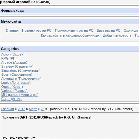
[
Первый игровой на uCoz.ru
]
Форма входа
Меню сайта
Главная
Новинки игр на PC
Популярные игры на PC
База игр на РС
Скриншот
Как заработать на файлообменниках
Добавить новость
Пр
Categories
Action (Экшен)
RPG (РПГ)
Arcade (Аркады)
Strategy (Стратегии)
Simulators (Симуляторы)
Sport (Спортивные)
Adventure (Приключения)
Logic (Логические)
Quest (Квест)
Various (Разные)
Mini games (Мини игры)
Софт для игр
Главная
»
2012
»
Март
»
23
» Трилогия DiRT (2011/RUS/Repack by R.G. UniGamers)
Трилогия DiRT (2011/RUS/Repack by R.G. UniGamers)