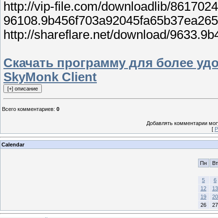
http://vip-file.com/downloadlib/86170
96108.9b456f703a92045fa65b37ea265b/D
http://shareflare.net/download/9633.9
Скачать программу для более удобно
SkyMonk Client
Всего комментариев
:
0
Добавлять комментарии могу
[
Р
Calendar
Пн
Вт
5
6
12
13
19
20
26
27