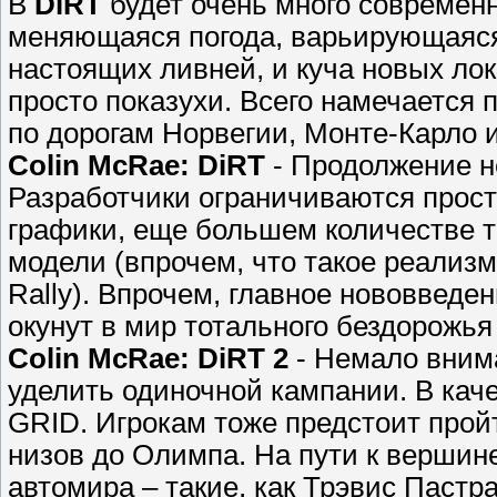
В
DiRT
будет очень много современ
меняющаяся погода, варьирующаяся
настоящих ливней, и куча новых лок
просто показухи. Всего намечается 
по дорогам Норвегии, Монте-Карло 
Colin McRae: DiRT
- Продолжение н
Разработчики ограничиваются прос
графики, еще большем количестве 
модели (впрочем, что такое реализм 
Rally). Впрочем, главное нововведен
окунут в мир тотального бездорожь
Colin McRae: DiRT 2
- Немало вним
уделить одиночной кампании. В кач
GRID. Игрокам тоже предстоит прой
низов до Олимпа. На пути к вершин
автомира – такие, как Трэвис Пастран