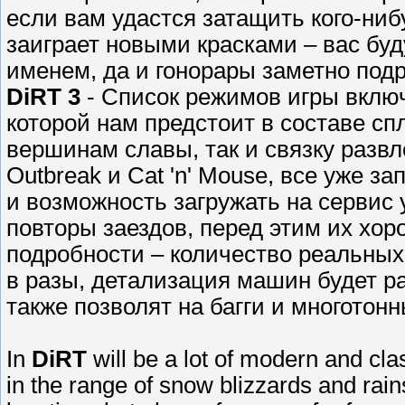
если вам удастся затащить кого-нибу
заиграет новыми красками – вас буд
именем, да и гонорары заметно подр
DiRT 3
- Список режимов игры включ
которой нам предстоит в составе с
вершинам славы, так и связку развле
Outbreak и Cat 'n' Mouse, все уже з
и возможность загружать на сервис 
повторы заездов, перед этим их хор
подробности – количество реальных
в разы, детализация машин будет ра
также позволят на багги и многотонн
In
DiRT
will be a lot of modern and cl
in the range of snow blizzards and rai