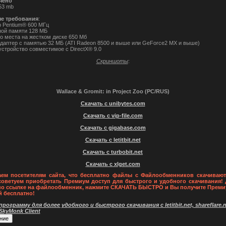
чено
653 mb
е требования
:
 Pentium® 600 МГц
ой памяти 128 МБ
о места на жестком диске 650 Мб
даптер с памятью 32 МБ (ATI Radeon 8500 и выше или GeForce2 MX и выше)
устройство совместимое с DirectX® 9.0
Скриншоты
:
Wallace & Gromit: in Project Zoo (PC/RUS)
Скачать с unibytes.com
Скачать с vip-file.com
Скачать с gigabase.com
Скачать с letitbit.net
Скачать с turbobit.net
Скачать с xlget.com
ем посетителям сайта, что бесплатно файлы с Файлообменников скачивают
советуем приобретать Премиум доступ для быстрого и удобного скачивания! 
по ссылке на файлообменник, нажмите СКАЧАТЬ БЫСТРО и Вы получите Преми
й бесплатно!
рограмму для более удобного и быстрого скачивания с letitbit.net, shareflare.ne
 SkyMonk Client