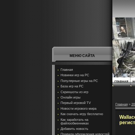
МЕНЮ САЙТА
Главная
Новинки игр на PC
Популярные игры на PC
ГЛАВНАЯ
Н
База игр на РС
Скриншоты из игр
Онлайн игры
Первый игровой TV
Главная
»
20
Новости игрового мира
Как скачать игру бесплатно
Wallac
Как заработать на
регис
файлообменниках
Добавить новость
Правила оформления новостей