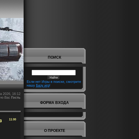
ПОИСК
Если нет Игры в поиске, смотрите
нашу
Базу игр
!
а 2026, 16:12
ую Вас
Гость
ФОРМА ВХОДА
з
11:00
О ПРОЕКТЕ