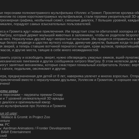
е персонажи полнометражного мультфильма «Уоллес и Громит. Проклятие кролика-об
многим по серии короткометражных мультфильмов, стали героями уморительной 3D-а
трехмерная графика, необычный сюжет, смешные диалоги, 7 больших уровней, каждый
никален, порадуют самых взыскательных пользователей.
леса и Громита ждут новые приключения. Им предстоит спасти обитателей зоопарка от 
МакГроу, который держит малышей животных в заложниках, чтобы их родители безропо
на него. Неразлучных друзей ждут непростые испытания. Им придется отправиться в л
ище белого медведя и царство жуткого холода, дремучие джунгли, бывшие когда-то ра
ля зверей, а теперь ставшие вотчиной пернатого негодяя, храм ацтеков, превративший
ужасов, и другие места, таящие в себе много неожиданностей.
ранить угрозу и освободить зверят, нужно обезвредить ужасных ежиков, вшей-лунатико
механических пингвинов и других сообщников хитрого МакГроу. В этом нелегком деле
могут занятные механизмы, которые смастерил гениальный изобретатель Уоллес: верт
 сапоги, педальник, овсянкомет и другие.
игра, предназначенная для детей от 8 лет, наверняка увлечет и многих взрослых. Отп
 приключений вместе с неразлучными друзьями, Уоллесом и Громитом, и хорошее нас
ечено!
ости игры
:
ые персонажи – лауреаты премии Оскар
ии и 7 уровней увлекательной 3D-аркады
 диалоги и оригинальный юмор
 из мультфильмов про Уоллеса и Громита
я об игре
:
: Wallace & Gromit: in Project Zoo
venture
ма
: PC
ь
: Aardman Animations / Frontier Developments
: BAM! Entertainment
сский