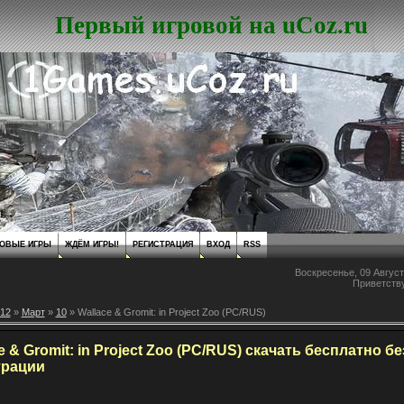
Первый игровой на uCoz.ru
ОВЫЕ ИГРЫ
ЖДЁМ ИГРЫ!
РЕГИСТРАЦИЯ
ВХОД
RSS
Воскресенье, 09 Август
Приветств
12
»
Март
»
10
» Wallace & Gromit: in Project Zoo (PC/RUS)
e & Gromit: in Project Zoo (PC/RUS) скачать бесплатно бе
трации