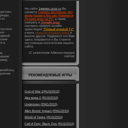
На сайте
1games.ucoz.ru
Вы
оротня»,
сможете
Скачать бесплатно, без
ркады.
регистрации и без смс Новинки и
 из
Лучшие игры на PC
, а также
поиграть в
Онлайн игры
,
смотреть прямую онлайн
гнусного
трансляцию
"Первый игровой TV"
,
тно
узнать
Новости игрового мира
и
едяной
многое другое. Надеемся что Вам
йским
здесь понравится и Вы станете
ся в
постоянным посетителем нашего
сайта.
(С уважением Администрация
в,
сайта)
 нашим
ожир,
равляйтесь
троение
РЕКОМЕНДУЕМЫЕ ИГРЫ
God of War 2(RUS/2010)
Два мира 2 (RUS/2010)
Undertown (ENG/2010)
Alien Breed: Impact (ENG/2010)
World of Tanks (RUS/2010)
Call of Duty: Black Ops (RUS/2010)