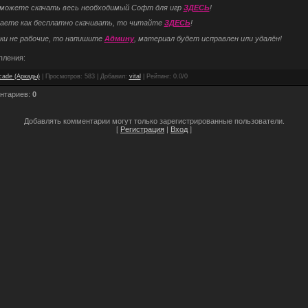
 можете скачать весь необходимый Софт для игр
ЗДЕСЬ
!
наете как бесплатно скачивать, то читайте
ЗДЕСЬ
!
ки не рабочие, то напишите
Админу
, материал будет исправлен или удалён!
пления:
cade (Аркады)
|
Просмотров
: 583 |
Добавил
:
vital
|
Рейтинг
:
0.0
/
0
нтариев
:
0
Добавлять комментарии могут только зарегистрированные пользователи.
[
Регистрация
|
Вход
]