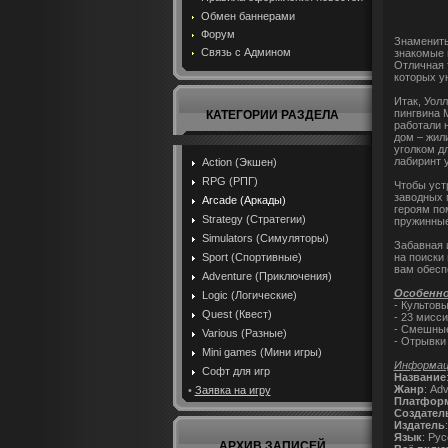
Обмен баннерами
Форум
Знамениты
Связь с Админом
знакомые 
Отличная 
которых у
Итак, Уол
пингвина 
КАТЕГОРИИ РАЗДЕЛА
работали 
дом – жил
уголком д
лабиринт 
Action (Экшен)
RPG (РПГ)
Чтобы уст
заводных 
Arcade (Аркады)
героям по
Strategy (Стратегии)
пружинные
Simulators (Симуляторы)
Забавная 
на поиски
Sport (Спортивные)
вам обесп
Adventure (Приключения)
Особенн
Logic (Логические)
- Культов
Quest (Квест)
- 23 мисс
- Смешные
Various (Разные)
- Отрывки
Mini games (Мини игры)
Информаци
Софт для игр
Название
Жанр
: Ad
•
Заявка на игру
Платфор
Создател
Издатель
Язык
: Ру
АРХИВ ЗАПИСЕЙ