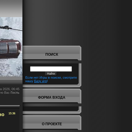
ПОИСК
Если нет Игры в поиске, смотрите
нашу
Базу игр
!
а 2026, 06:45
ую Вас
Гость
ФОРМА ВХОДА
но
15:36
О ПРОЕКТЕ