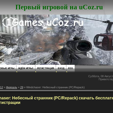
Первый игровой на uCoz.ru
ОВЫЕ ИГРЫ
ЖДЁМ ИГРЫ!
РЕГИСТРАЦИЯ
ВХОД
RSS
Суббота, 08 Август
Приветств
12
»
Февраль
»
29
» Windchaser: Небесный странник (PC/Repack)
aser: Небесный странник (PC/Repack) скачать бесплат
егистрации