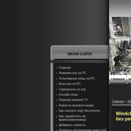
МЕНЮ САЙТА
Главная
Новинки игр на PC
Популярные игры на PC
ГЛАВНАЯ
Н
База игр на РС
Скриншоты из игр
Онлайн игры
Первый игровой TV
Главная
»
20
Новости игрового мира
Как скачать игру бесплатно
Windch
Как заработать на
без р
файлообменниках
Добавить новость
Правила оформления новостей