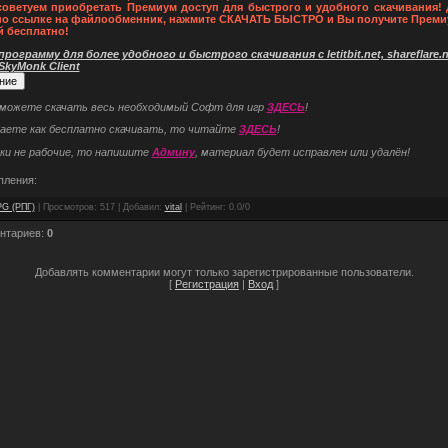
советуем приобретать Премиум доступ для быстрого и удобного скачивания! 
по ссылке на файлообменник, нажмите СКАЧАТЬ БЫСТРО и Вы получите Преми
й бесплатно!
рограмму для более удобного и быстрого скачивания с letitbit.net, shareflare.ne
 SkyMonk Client
 можете скачать весь необходимый Софт для игр
ЗДЕСЬ
!
наете как бесплатно скачивать, то читайте
ЗДЕСЬ
!
ки не рабочие, то напишите
Админу
, материал будет исправлен или удалён!
пления:
G (РПГ)
|
Просмотров
: 517 |
Добавил
:
vital
|
Рейтинг
:
0.0
/
0
нтариев
:
0
Добавлять комментарии могут только зарегистрированные пользователи.
[
Регистрация
|
Вход
]