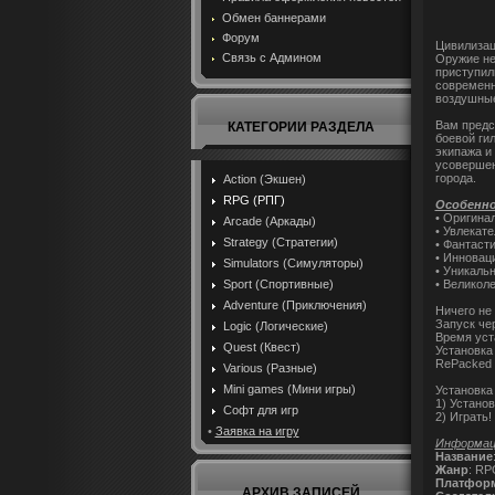
Обмен баннерами
Форум
Цивилизац
Связь с Админом
Оружие не
приступил
современн
воздушные
Вам предс
КАТЕГОРИИ РАЗДЕЛА
боевой ги
экипажа и
усовершен
города.
Action (Экшен)
RPG (РПГ)
Особенн
• Оригина
Arcade (Аркады)
• Увлекат
Strategy (Стратегии)
• Фантаст
• Инновац
Simulators (Симуляторы)
• Уникаль
• Великол
Sport (Спортивные)
Adventure (Приключения)
Ничего не
Запуск че
Logic (Логические)
Время уста
Quest (Квест)
Установка
RePacked 
Various (Разные)
Mini games (Мини игры)
Установка
1) Устано
Софт для игр
2) Играть!
•
Заявка на игру
Информаци
Название
Жанр
: RP
Платфор
АРХИВ ЗАПИСЕЙ