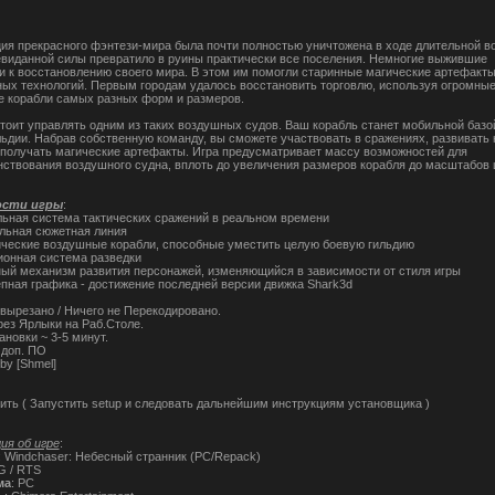
ия прекрасного фэнтези-мира была почти полностью уничтожена в ходе длительной в
виданной силы превратило в руины практически все поселения. Немногие выжившие
и к восстановлению своего мира. В этом им помогли старинные магические артефакты
ых технологий. Первым городам удалось восстановить торговлю, используя огромны
 корабли самых разных форм и размеров.
тоит управлять одним из таких воздушных судов. Ваш корабль станет мобильной базо
льдии. Набрав собственную команду, вы сможете участвовать в сражениях, развивать
 получать магические артефакты. Игра предусматривает массу возможностей для
ствования воздушного судна, вплоть до увеличения размеров корабля до масштабов 
ости игры
:
льная система тактических сражений в реальном времени
ельная сюжетная линия
ические воздушные корабли, способные уместить целую боевую гильдию
ионная система разведки
ный механизм развития персонажей, изменяющийся в зависимости от стиля игры
епная графика - достижение последней версии движка Shark3d
 вырезано / Ничего не Перекодировано.
рез Ярлыки на Раб.Столе.
новки ~ 3-5 минут.
 доп. ПО
by [Shmel]
вить ( Запустить setup и следовать дальнейшим инструкциям установщика )
я об игре
:
: Windchaser: Небесный странник (PC/Repack)
G / RTS
ма
: PC