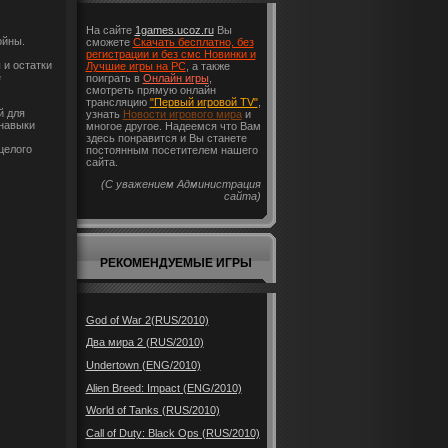
На сайте
1games.ucoz.ru
Вы
ойны.
сможете
Скачать бесплатно, без
регистрации и без смс Новинки и
 и остатки
Лучшие игры на PC
, а также
е
поиграть в
Онлайн игры
,
смотреть прямую онлайн
трансляцию
"Первый игровой TV"
,
й для
узнать
Новости игрового мира
и
 навыки
многое другое. Надеемся что Вам
здесь понравится и Вы станете
целого
постоянным посетителем нашего
сайта.
(С уважением Администрация
сайта)
РЕКОМЕНДУЕМЫЕ ИГРЫ
God of War 2(RUS/2010)
Два мира 2 (RUS/2010)
Undertown (ENG/2010)
Alien Breed: Impact (ENG/2010)
World of Tanks (RUS/2010)
Call of Duty: Black Ops (RUS/2010)