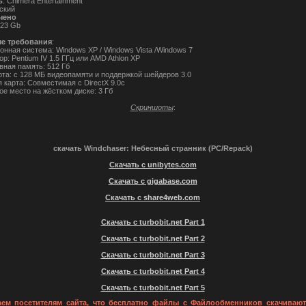
ь
: Chimera Entertainment
сский
чено
.23 Gb
е требования
:
онная система: Windows XP / Windows Vista /Windows 7
р: Pentium IV 1.5 ГГц или AMD Athlon XP
вная память: 512 Гб
рта: с 128 МБ видеопамяти и поддержкой шейдеров 3.0
 карта: Совместимая с DirectX 9.0c
ое место на жёстком диске: 3 Гб
Скриншоты
:
скачать Windchaser: Небесный странник (PC/Repack)
Скачать с unibytes.com
Скачать с gigabase.com
Скачать с share4web.com
Скачать с turbobit.net Part 1
Скачать с turbobit.net Part 2
Скачать с turbobit.net Part 3
Скачать с turbobit.net Part 4
Скачать с turbobit.net Part 5
ем посетителям сайта, что бесплатно файлы с Файлообменников скачивают