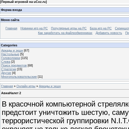
[
Первый игровой на uCoz.ru
]
Форма входа
Меню сайта
Главная
Новинки игр на PC
Популярные игры на PC
База игр на РС
Скриншот
Как заработать на файлообменниках
Добавить новость
Пр
Categories
Аркады и экшн
[67]
Настольные
[5]
Головоломки
[115]
Слова
[2]
Поиск предметов
[68]
Стратегии
[15]
Другие
[4]
Многопользовательские
[11]
Главная
»
Онлайн игры
»
Аркады и экшн
АвиаНалет 2
В красочной компьютерной стрелялк
предстоит уничтожить шестую, саму
террористической группировки N.I.T.
охраняет не только легкая бронетехн