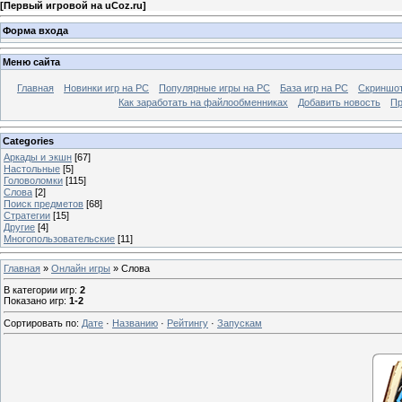
[
Первый игровой на uCoz.ru
]
Форма входа
Меню сайта
Главная
Новинки игр на PC
Популярные игры на PC
База игр на РС
Скриншот
Как заработать на файлообменниках
Добавить новость
Пр
Categories
Аркады и экшн
[67]
Настольные
[5]
Головоломки
[115]
Слова
[2]
Поиск предметов
[68]
Стратегии
[15]
Другие
[4]
Многопользовательские
[11]
Главная
»
Онлайн игры
» Слова
В категории игр
:
2
Показано игр
:
1-2
Сортировать по
:
Дате
·
Названию
·
Рейтингу
·
Запускам