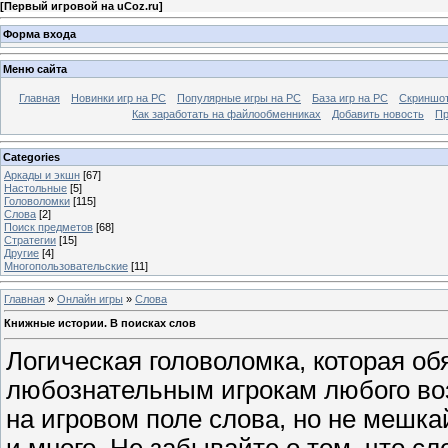
[
Первый игровой на uCoz.ru
]
Форма входа
Меню сайта
Главная
Новинки игр на PC
Популярные игры на PC
База игр на РС
Скриншот
Как заработать на файлообменниках
Добавить новость
Пр
Categories
Аркады и экшн
[67]
Настольные
[5]
Головоломки
[115]
Слова
[2]
Поиск предметов
[68]
Стратегии
[15]
Другие
[4]
Многопользовательские
[11]
Главная
»
Онлайн игры
»
Слова
Книжные истории. В поисках слов
Логическая головоломка, которая об
любознательным игрокам любого во
на игровом поле слова, но не мешкай
и много. Не забывайте о том, что сл