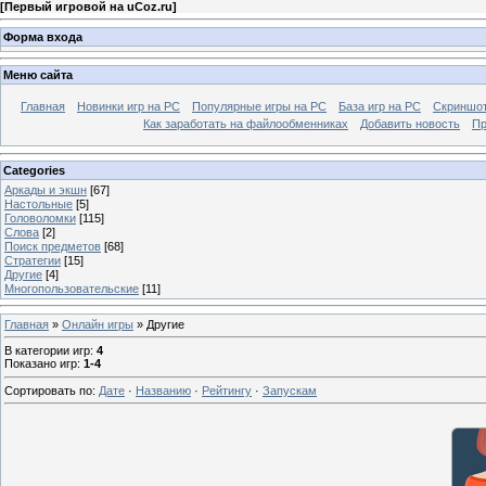
[
Первый игровой на uCoz.ru
]
Форма входа
Меню сайта
Главная
Новинки игр на PC
Популярные игры на PC
База игр на РС
Скриншот
Как заработать на файлообменниках
Добавить новость
Пр
Categories
Аркады и экшн
[67]
Настольные
[5]
Головоломки
[115]
Слова
[2]
Поиск предметов
[68]
Стратегии
[15]
Другие
[4]
Многопользовательские
[11]
Главная
»
Онлайн игры
» Другие
В категории игр
:
4
Показано игр
:
1-4
Сортировать по
:
Дате
·
Названию
·
Рейтингу
·
Запускам