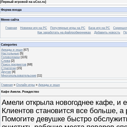
[
Первый игровой на uCoz.ru
]
Форма входа
Меню сайта
Главная
Новинки игр на PC
Популярные игры на PC
База игр на РС
Скриншот
Как заработать на файлообменниках
Добавить новость
Пр
Categories
Аркады и экшн
[67]
Настольные
[5]
Головоломки
[115]
Слова
[2]
Поиск предметов
[68]
Стратегии
[15]
Другие
[4]
Многопользовательские
[11]
Главная
»
Онлайн игры
»
Аркады и экшн
Кафе Амели. Рождество
Амели открыла новогоднее кафе, и 
Клиентов становится все больше, а 
Помогите девушке быстро обслужит
очистить рабочие места поваров с