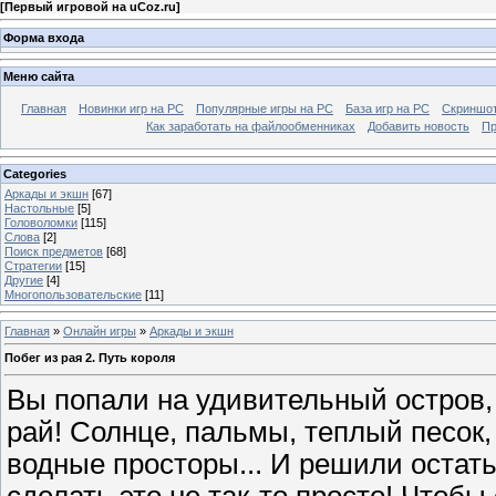
[
Первый игровой на uCoz.ru
]
Форма входа
Меню сайта
Главная
Новинки игр на PC
Популярные игры на PC
База игр на РС
Скриншот
Как заработать на файлообменниках
Добавить новость
Пр
Categories
Аркады и экшн
[67]
Настольные
[5]
Головоломки
[115]
Слова
[2]
Поиск предметов
[68]
Стратегии
[15]
Другие
[4]
Многопользовательские
[11]
Главная
»
Онлайн игры
»
Аркады и экшн
Побег из рая 2. Путь короля
Вы попали на удивительный остров,
рай! Солнце, пальмы, теплый песок, 
водные просторы... И решили остать
сделать это не так-то просто! Чтоб