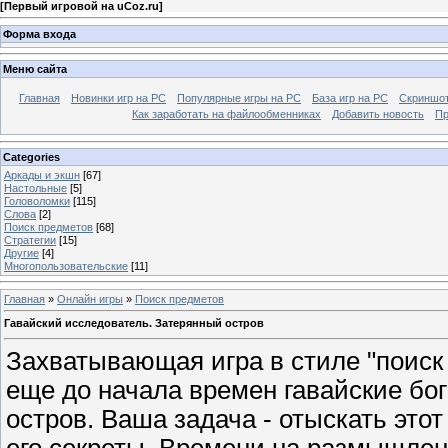
[
Первый игровой на uCoz.ru
]
Форма входа
Меню сайта
Главная
Новинки игр на PC
Популярные игры на PC
База игр на РС
Скриншот
Как заработать на файлообменниках
Добавить новость
Пр
Categories
Аркады и экшн
[67]
Настольные
[5]
Головоломки
[115]
Слова
[2]
Поиск предметов
[68]
Стратегии
[15]
Другие
[4]
Многопользовательские
[11]
Главная
»
Онлайн игры
»
Поиск предметов
Гавайский исследователь. Затерянный остров
Захватывающая игра в стиле "поиск
еще до начала времен гавайские бо
остров. Ваша задача - отыскать этот
его секреты. Времени на размышлен