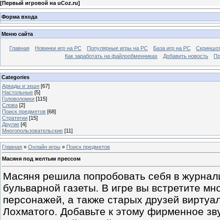
[
Первый игровой на uCoz.ru
]
Форма входа
Меню сайта
Главная
Новинки игр на PC
Популярные игры на PC
База игр на РС
Скриншот
Как заработать на файлообменниках
Добавить новость
Пр
Categories
Аркады и экшн
[67]
Настольные
[5]
Головоломки
[115]
Слова
[2]
Поиск предметов
[68]
Стратегии
[15]
Другие
[4]
Многопользовательские
[11]
Главная
»
Онлайн игры
»
Поиск предметов
Масяня под желтым прессом
Масяня решила попробовать себя в журнали
бульварной газеты. В игре вы встретите м
персонажей, а также старых друзей виртуа
Лохматого. Добавьте к этому фирменное зв