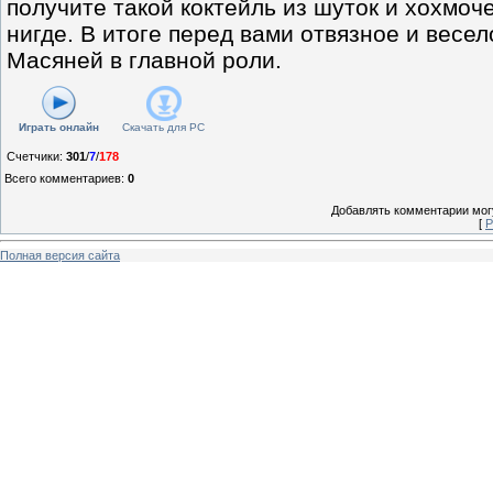
получите такой коктейль из шуток и хохмоче
нигде. В итоге перед вами отвязное и весе
Масяней в главной роли.
Играть онлайн
Скачать для
PC
Счетчики
:
301
/
7
/
178
Всего комментариев
:
0
Добавлять комментарии могу
[
Р
Полная версия сайта