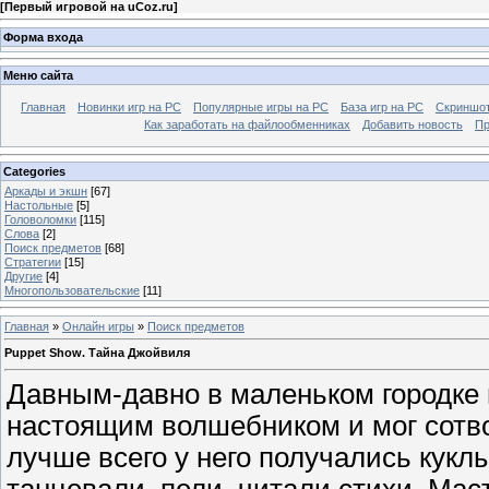
[
Первый игровой на uCoz.ru
]
Форма входа
Меню сайта
Главная
Новинки игр на PC
Популярные игры на PC
База игр на РС
Скриншот
Как заработать на файлообменниках
Добавить новость
Пр
Categories
Аркады и экшн
[67]
Настольные
[5]
Головоломки
[115]
Слова
[2]
Поиск предметов
[68]
Стратегии
[15]
Другие
[4]
Многопользовательские
[11]
Главная
»
Онлайн игры
»
Поиск предметов
Puppet Show. Тайна Джойвиля
Давным-давно в маленьком городке
настоящим волшебником и мог сотвор
лучше всего у него получались кукл
танцевали, пели, читали стихи. Ма