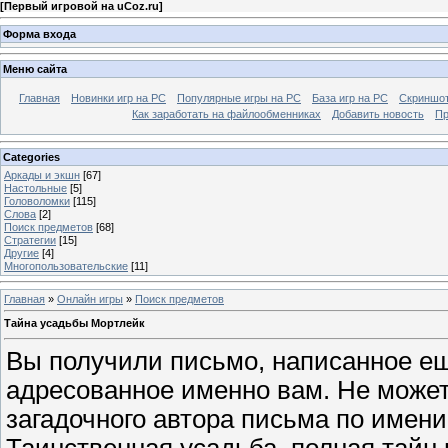
[
Первый игровой на uCoz.ru
]
Форма входа
Меню сайта
Главная
Новинки игр на PC
Популярные игры на PC
База игр на РС
Скриншот
Как заработать на файлообменниках
Добавить новость
Пр
Categories
Аркады и экшн
[67]
Настольные
[5]
Головоломки
[115]
Слова
[2]
Поиск предметов
[68]
Стратегии
[15]
Другие
[4]
Многопользовательские
[11]
Главная
»
Онлайн игры
»
Поиск предметов
Тайна усадьбы Мортлейк
Вы получили письмо, написанное еще
адресованное именно вам. Не может
загадочного автора письма по имени
Таинственная усадьба, полная тайн 