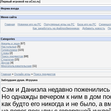
[
Первый игровой на uCoz.ru
]
Форма входа
Меню сайта
Главная
Новинки игр на PC
Популярные игры на PC
База игр на РС
Скриншот
Как заработать на файлообменниках
Добавить новость
Пр
Categories
Аркады и экшн
[67]
Настольные
[5]
Головоломки
[115]
Слова
[2]
Поиск предметов
[68]
Стратегии
[15]
Другие
[4]
Многопользовательские
[11]
Главная
»
Онлайн игры
»
Поиск предметов
Заблудшие души. Игрушка
Сэм и Даниэла недавно поженились 
Но однажды вечером к ним в дом по
как будто его никогда и не было, а в
на порог посылку с говорящей кукло