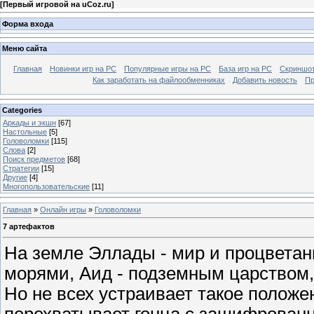
[
Первый игровой на uCoz.ru
]
Форма входа
Меню сайта
Главная
Новинки игр на PC
Популярные игры на PC
База игр на РС
Скриншот
Как заработать на файлообменниках
Добавить новость
Пр
Categories
Аркады и экшн
[67]
Настольные
[5]
Головоломки
[115]
Слова
[2]
Поиск предметов
[68]
Стратегии
[15]
Другие
[4]
Многопользовательские
[11]
Главная
»
Онлайн игры
»
Головоломки
7 артефактов
На земле Эллады - мир и процветан
морями, Аид - подземным царством, 
Но не всех устраивает такое полож
перехватывает гонца с зашифрован