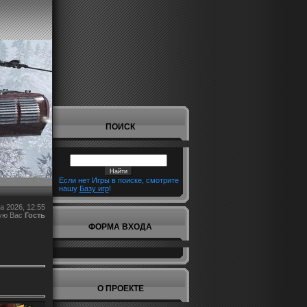
ПОИСК
Если нет Игры в поиске, смотрите
нашу
Базу игр
!
а 2026, 12:55
ую Вас
Гость
ФОРМА ВХОДА
О ПРОЕКТЕ