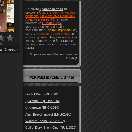
На сайте
1games.ucoz.ru
Вы
сможете
Скачать бесплатно, без
регистрации и без смс Новинки и
Лучшие игры на PC
, а также
поиграть в
Онлайн игры
,
смотреть прямую онлайн
трансляцию
"Первый игровой TV"
,
узнать
Новости игрового мира
и
многое другое. Надеемся что Вам
здесь понравится и Вы станете
/
0
постоянным посетителем нашего
сайта.
д
|
Вперед »
(С уважением Администрация
сайта)
РЕКОМЕНДУЕМЫЕ ИГРЫ
God of War 2(RUS/2010)
Два мира 2 (RUS/2010)
Undertown (ENG/2010)
Alien Breed: Impact (ENG/2010)
World of Tanks (RUS/2010)
Call of Duty: Black Ops (RUS/2010)