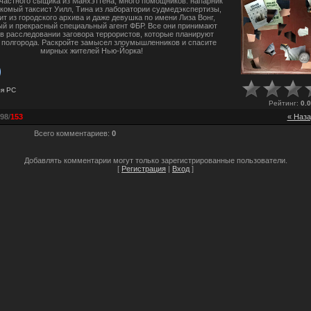
частного сыщика из Манхэттена, много помощников: напарник
акомый таксист Уилл, Тина из лаборатории судмедэкспертизы,
т из городского архива и даже девушка по имени Лиза Вонг,
ый и прекрасный специальный агент ФБР. Все они принимают
 в расследовании заговора террористов, которые планируют
 полгорода. Раскройте замысел злоумышленников и спасите
мирных жителей Нью-Йорка!
ля
PC
Рейтинг
:
0.0
98
/
153
« Наза
Всего комментариев
:
0
Добавлять комментарии могут только зарегистрированные пользователи.
[
Регистрация
|
Вход
]