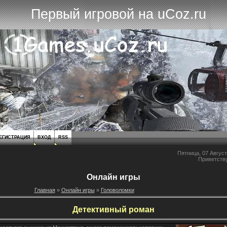
Первый игровой на uCoz.ru
ЕГИСТРАЦИЯ
ВХОД
RSS
Пятница, 07 Август
Приветств
Онлайн игры
Главная
»
Онлайн игры
»
Головоломки
Детективный роман