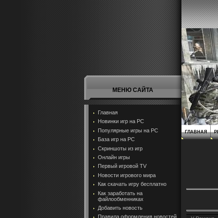
МЕНЮ САЙТА
Главная
Новинки игр на PC
Популярные игры на PC
ГЛАВНАЯ
Р
База игр на РС
Скриншоты из игр
Онлайн игры
Первый игровой TV
Новости игрового мира
Как скачать игру бесплатно
Как заработать на
файлообменниках
Добавить новость
Правила оформления новостей