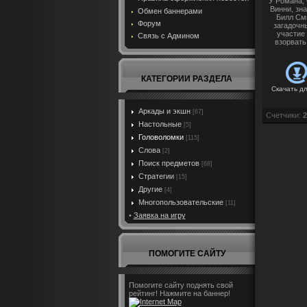
У Романа, 
Винни, зн
Обмен баннерами
Билл Сми
Форум
загадочн
участие
Связь с Админом
взорвать
КАТЕГОРИИ РАЗДЕЛА
Скачать д
Аркады и экшн
[67]
Счетчики
:
2
Настольные
[5]
Головоломки
[115]
Слова
[2]
Поиск предметов
[68]
Стратегии
[15]
Другие
[4]
Многопользовательские
[11]
•
Заявка на игру
ПОМОГИТЕ САЙТУ
Помогите сайту поднять свой
рейтинг! Нажмите на баннер!