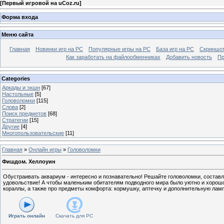
[
Первый игровой на uCoz.ru
]
Форма входа
Меню сайта
Главная
Новинки игр на PC
Популярные игры на PC
База игр на РС
Скриншот
Как заработать на файлообменниках
Добавить новость
Пр
Categories
Аркады и экшн
[67]
Настольные
[5]
Головоломки
[115]
Слова
[2]
Поиск предметов
[68]
Стратегии
[15]
Другие
[4]
Многопользовательские
[11]
Главная
»
Онлайн игры
»
Головоломки
Фишдом. Хеллоуин
Обустраивать аквариум - интересно и познавательно! Решайте головоломки, состав
удовольствие! А чтобы маленьким обитателям подводного мира было уютно и хорошо
кораллы, а также про предметы комфорта: кормушку, аптечку и дополнительную ламп
Играть онлайн
Скачать для
PC