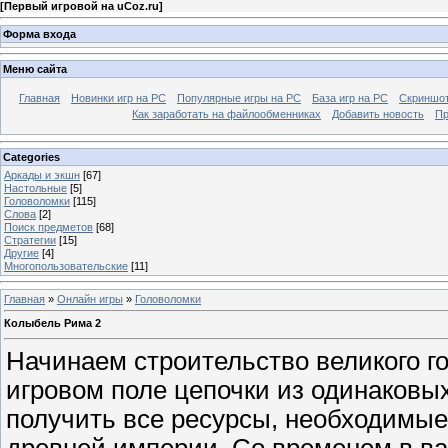
[
Первый игровой на uCoz.ru
]
Форма входа
Меню сайта
Главная
Новинки игр на PC
Популярные игры на PC
База игр на РС
Скриншот
Как заработать на файлообменниках
Добавить новость
Пр
Categories
Аркады и экшн
[67]
Настольные
[5]
Головоломки
[115]
Слова
[2]
Поиск предметов
[68]
Стратегии
[15]
Другие
[4]
Многопользовательские
[11]
Главная
»
Онлайн игры
»
Головоломки
Колыбель Рима 2
Начинаем строительство великого г
игровом поле цепочки из одинаковы
получить все ресурсы, необходимые
древней империи. Со временем в ва