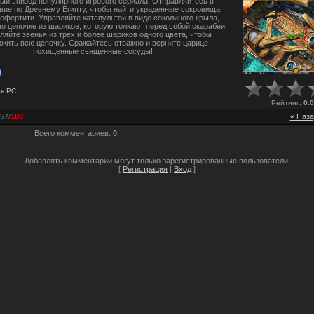
ый эпизод популярного игрового сериала. Отправляйтесь в
вие по Древнему Египту, чтобы найти украденные сокровища
ефертити. Управляйте катапультой в виде соколиного крыла,
по цепочке из шариков, которую толкают перед собой скарабеи.
ляйте звенья из трех и более шариков одного цвета, чтобы
ожить всю цепочку. Сражайтесь отважно и верните царице
похищенные священные сосуды!
ля
PC
Рейтинг
:
0.0
57
/
188
« Наза
Всего комментариев
:
0
Добавлять комментарии могут только зарегистрированные пользователи.
[
Регистрация
|
Вход
]