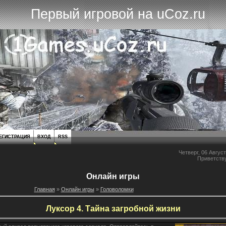
Первый игровой на uCoz.ru
ЕГИСТРАЦИЯ
ВХОД
RSS
Четверг, 06 Август
Приветств
Онлайн игры
Главная
»
Онлайн игры
»
Головоломки
Луксор 4. Тайна загробной жизни