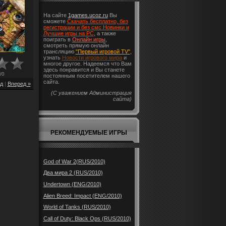
На сайте
1games.ucoz.ru
Вы
сможете
Скачать бесплатно, без
регистрации и без смс Новинки и
Лучшие игры на PC
, а также
поиграть в
Онлайн игры
,
смотреть прямую онлайн
трансляцию
"Первый игровой TV"
,
узнать
Новости игрового мира
и
многое другое. Надеемся что Вам
здесь понравится и Вы станете
/
0
постоянным посетителем нашего
сайта.
д
|
Вперед »
(С уважением Администрация
сайта)
РЕКОМЕНДУЕМЫЕ ИГРЫ
God of War 2(RUS/2010)
Два мира 2 (RUS/2010)
Undertown (ENG/2010)
Alien Breed: Impact (ENG/2010)
World of Tanks (RUS/2010)
Call of Duty: Black Ops (RUS/2010)