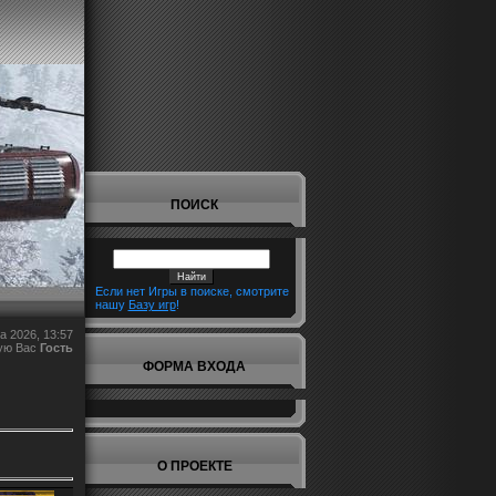
ПОИСК
Если нет Игры в поиске, смотрите
нашу
Базу игр
!
а 2026, 13:57
ую Вас
Гость
ФОРМА ВХОДА
О ПРОЕКТЕ