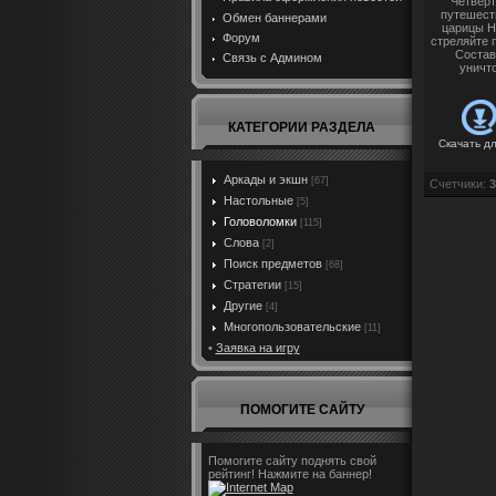
Четверт
путешест
Обмен баннерами
царицы Н
Форум
стреляйте 
Состав
Связь с Админом
уничт
КАТЕГОРИИ РАЗДЕЛА
Скачать д
Аркады и экшн
[67]
Счетчики
:
3
Настольные
[5]
Головоломки
[115]
Слова
[2]
Поиск предметов
[68]
Стратегии
[15]
Другие
[4]
Многопользовательские
[11]
•
Заявка на игру
ПОМОГИТЕ САЙТУ
Помогите сайту поднять свой
рейтинг! Нажмите на баннер!