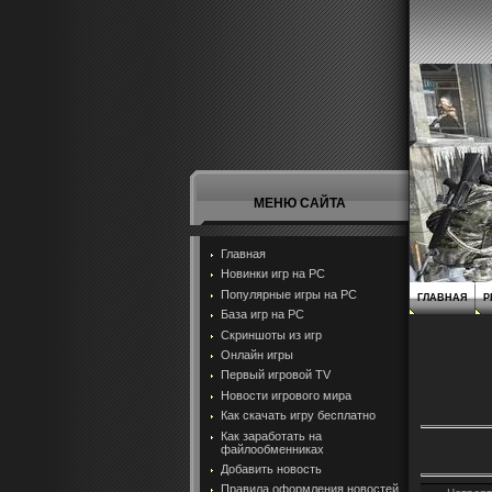
МЕНЮ САЙТА
Главная
Новинки игр на PC
Популярные игры на PC
ГЛАВНАЯ
Р
База игр на РС
Скриншоты из игр
Онлайн игры
Первый игровой TV
Новости игрового мира
Как скачать игру бесплатно
Как заработать на
файлообменниках
Добавить новость
Правила оформления новостей