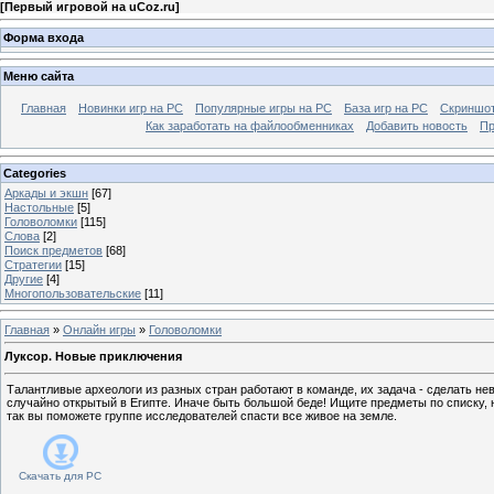
[
Первый игровой на uCoz.ru
]
Форма входа
Меню сайта
Главная
Новинки игр на PC
Популярные игры на PC
База игр на РС
Скриншот
Как заработать на файлообменниках
Добавить новость
Пр
Categories
Аркады и экшн
[67]
Настольные
[5]
Головоломки
[115]
Слова
[2]
Поиск предметов
[68]
Стратегии
[15]
Другие
[4]
Многопользовательские
[11]
Главная
»
Онлайн игры
»
Головоломки
Луксор. Новые приключения
Талантливые археологи из разных стран работают в команде, их задача - сделать не
случайно открытый в Египте. Иначе быть большой беде! Ищите предметы по списку, 
так вы поможете группе исследователей спасти все живое на земле.
Скачать для
PC