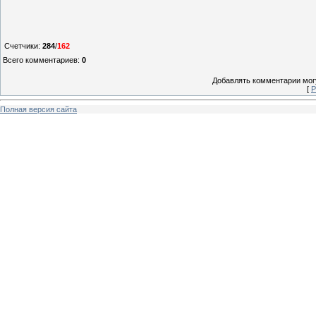
Счетчики
:
284
/
162
Всего комментариев
:
0
Добавлять комментарии могу
[
Р
Полная версия сайта