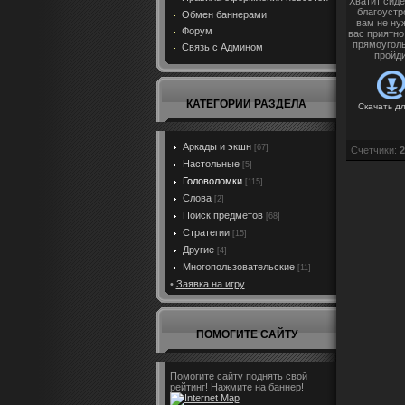
Хватит сиде
благоустр
Обмен баннерами
вам не ну
Форум
вас приятно
прямоуголь
Связь с Админом
пройди
КАТЕГОРИИ РАЗДЕЛА
Скачать д
Аркады и экшн
[67]
Счетчики
:
2
Настольные
[5]
Головоломки
[115]
Слова
[2]
Поиск предметов
[68]
Стратегии
[15]
Другие
[4]
Многопользовательские
[11]
•
Заявка на игру
ПОМОГИТЕ САЙТУ
Помогите сайту поднять свой
рейтинг! Нажмите на баннер!