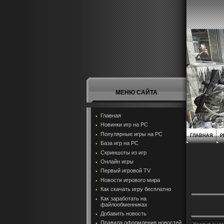
МЕНЮ САЙТА
Главная
Новинки игр на PC
Популярные игры на PC
ГЛАВНАЯ
Р
База игр на РС
Скриншоты из игр
Онлайн игры
Первый игровой TV
Новости игрового мира
Как скачать игру бесплатно
Как заработать на
файлообменниках
Добавить новость
Правила оформления новостей