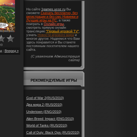
На сайте
1games.ucoz.ru
Вы
сможете
Скачать бесплатно, без
регистрации и без смс Новинки и
Лучшие игры на PC
, а также
поиграть в
Онлайн игры
,
смотреть прямую онлайн
трансляцию
"Первый игровой TV"
,
узнать
Новости игрового мира
и
многое другое. Надеемся что Вам
здесь понравится и Вы станете
/
0
постоянным посетителем нашего
сайта.
д
|
Вперед »
(С уважением Администрация
сайта)
РЕКОМЕНДУЕМЫЕ ИГРЫ
God of War 2(RUS/2010)
Два мира 2 (RUS/2010)
Undertown (ENG/2010)
Alien Breed: Impact (ENG/2010)
World of Tanks (RUS/2010)
Call of Duty: Black Ops (RUS/2010)