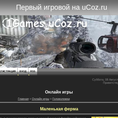
Первый игровой на uCoz.ru
ЕГИСТРАЦИЯ
ВХОД
RSS
Суббота, 08 Август
Приветств
Онлайн игры
Главная
»
Онлайн игры
»
Головоломки
Маленькая ферма