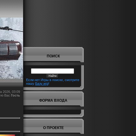
ПОИСК
Если нет Игры в поиске, смотрите
нашу
Базу игр
!
а 2026, 03:09
ую Вас
Гость
ФОРМА ВХОДА
О ПРОЕКТЕ