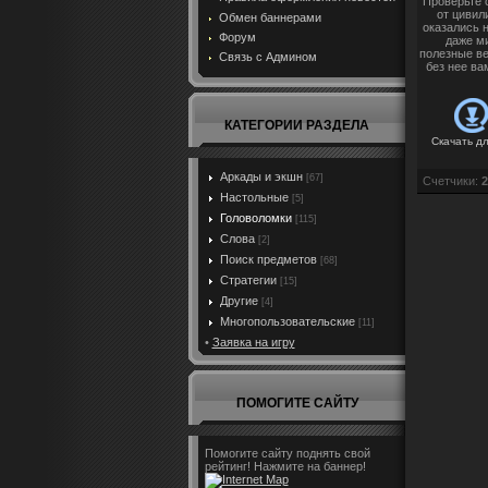
Проверьте 
от цивил
Обмен баннерами
оказались 
Форум
даже ми
полезные ве
Связь с Админом
без нее ва
КАТЕГОРИИ РАЗДЕЛА
Скачать д
Аркады и экшн
[67]
Счетчики
:
2
Настольные
[5]
Головоломки
[115]
Слова
[2]
Поиск предметов
[68]
Стратегии
[15]
Другие
[4]
Многопользовательские
[11]
•
Заявка на игру
ПОМОГИТЕ САЙТУ
Помогите сайту поднять свой
рейтинг! Нажмите на баннер!