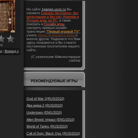
На сайте
1games.ucoz.ru
Вы
сможете
Скачать бесплатно, без
регистрации и без смс Новинки и
Лучшие игры на PC
, а также
поиграть в
Онлайн игры
,
смотреть прямую онлайн
трансляцию
"Первый игровой TV"
,
узнать
Новости игрового мира
и
многое другое. Надеемся что Вам
здесь понравится и Вы станете
/
0
постоянным посетителем нашего
сайта.
д
|
Вперед »
(С уважением Администрация
сайта)
РЕКОМЕНДУЕМЫЕ ИГРЫ
God of War 2(RUS/2010)
Два мира 2 (RUS/2010)
Undertown (ENG/2010)
Alien Breed: Impact (ENG/2010)
World of Tanks (RUS/2010)
Call of Duty: Black Ops (RUS/2010)