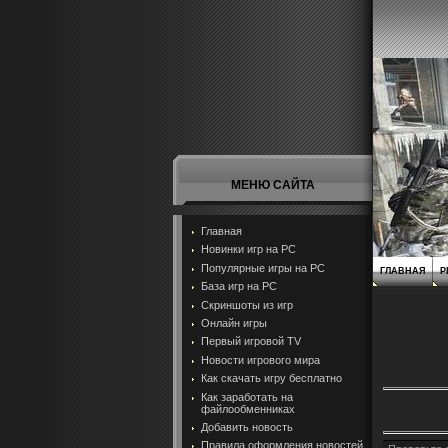
МЕНЮ САЙТА
Главная
Новинки игр на PC
Популярные игры на PC
ГЛАВНАЯ
Р
База игр на РС
Скриншоты из игр
Онлайн игры
Первый игровой TV
Новости игрового мира
Как скачать игру бесплатно
Как заработать на
файлообменниках
Добавить новость
Правила оформления новостей