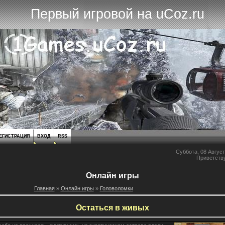
Первый игровой на uCoz.ru
ЕГИСТРАЦИЯ
ВХОД
RSS
Суббота, 08 Август
Приветств
Онлайн игры
Главная
»
Онлайн игры
»
Головоломки
Остаться в живых