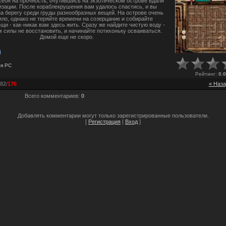
себя на прочность, очутившись на экзотическом острове вдали
изации. После кораблекрушения вам удалось спастись, и вы
на берегу среди груды разнообразных вещей. На острове очень
ло, однако не теряйте времени на созерцание и собирайте
щи - как-никак вам здесь жить. Сразу же найдите чистую воду -
м силы не восстановить, и начинайте потихоньку осваиваться.
Домой еще не скоро.
ля
PC
Рейтинг
:
0.0
82
/
176
« Наза
Всего комментариев
:
0
Добавлять комментарии могут только зарегистрированные пользователи.
[
Регистрация
|
Вход
]