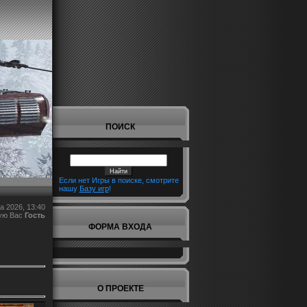
ПОИСК
Если нет Игры в поиске, смотрите
нашу
Базу игр
!
а 2026, 13:40
ую Вас
Гость
ФОРМА ВХОДА
О ПРОЕКТЕ