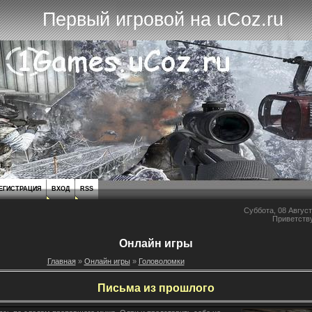
Первый игровой на uCoz.ru
ЕГИСТРАЦИЯ
ВХОД
RSS
Суббота, 08 Август
Приветств
Онлайн игры
Главная
»
Онлайн игры
»
Головоломки
Письма из прошлого