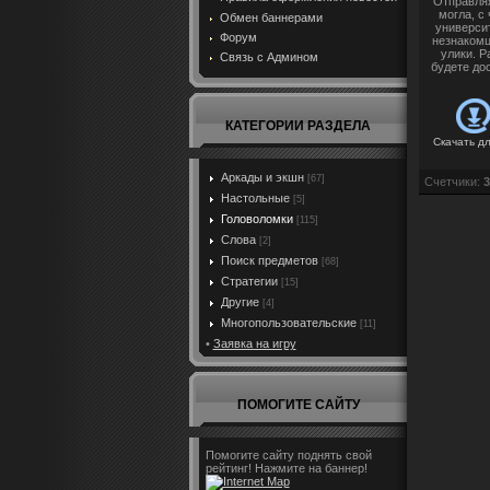
Отправляя
могла, с
Обмен баннерами
университ
Форум
незнакомц
улики. Р
Связь с Админом
будете до
КАТЕГОРИИ РАЗДЕЛА
Скачать д
Аркады и экшн
[67]
Счетчики
:
3
Настольные
[5]
Головоломки
[115]
Слова
[2]
Поиск предметов
[68]
Стратегии
[15]
Другие
[4]
Многопользовательские
[11]
•
Заявка на игру
ПОМОГИТЕ САЙТУ
Помогите сайту поднять свой
рейтинг! Нажмите на баннер!