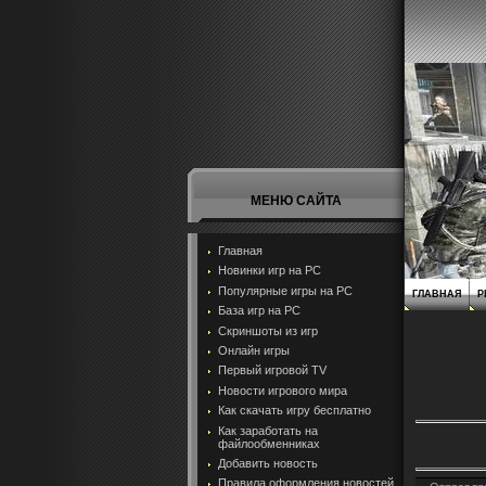
МЕНЮ САЙТА
Главная
Новинки игр на PC
Популярные игры на PC
ГЛАВНАЯ
Р
База игр на РС
Скриншоты из игр
Онлайн игры
Первый игровой TV
Новости игрового мира
Как скачать игру бесплатно
Как заработать на
файлообменниках
Добавить новость
Правила оформления новостей