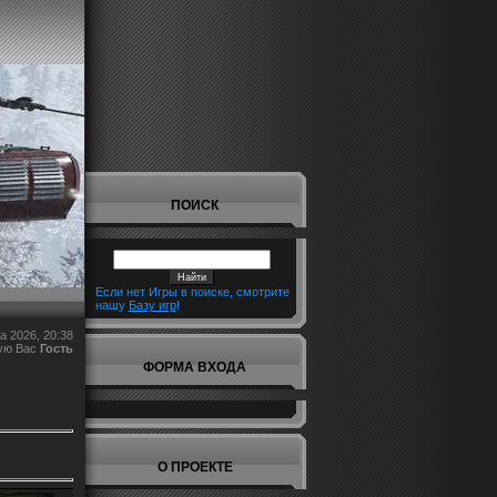
ПОИСК
Если нет Игры в поиске, смотрите
нашу
Базу игр
!
а 2026, 20:38
ую Вас
Гость
ФОРМА ВХОДА
О ПРОЕКТЕ