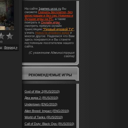
На сайте
1games.ucoz.ru
Вы
сможете
Скачать бесплатно, без
регистрации и без смс Новинки и
Лучшие игры на PC
, а также
поиграть в
Онлайн игры
,
смотреть прямую онлайн
трансляцию
"Первый игровой TV"
,
узнать
Новости игрового мира
и
многое другое. Надеемся что Вам
здесь понравится и Вы станете
/
0
постоянным посетителем нашего
сайта.
д
|
Вперед »
(С уважением Администрация
сайта)
РЕКОМЕНДУЕМЫЕ ИГРЫ
God of War 2(RUS/2010)
Два мира 2 (RUS/2010)
Undertown (ENG/2010)
Alien Breed: Impact (ENG/2010)
World of Tanks (RUS/2010)
Call of Duty: Black Ops (RUS/2010)