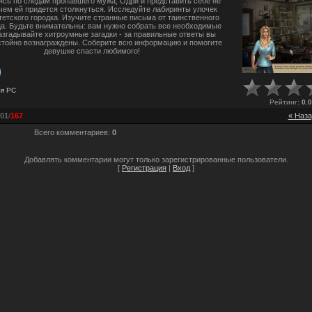
сь по следам пропавшего мужа, Одри и представить себе не
 чем ей придется столкнуться. Исследуйте лабиринты улочек
етского городка. Изучите странные письма от таинственного
а. Будьте внимательны: вам нужно собрать все необходимые
азгадывайте хитроумные загадки - за правильные ответы вы
стойно вознаграждены. Соберите всю информацию и помогите
девушке спасти любимого!
ля
PC
Рейтинг
:
0.0
01
/
167
« Наза
Всего комментариев
:
0
Добавлять комментарии могут только зарегистрированные пользователи.
[
Регистрация
|
Вход
]