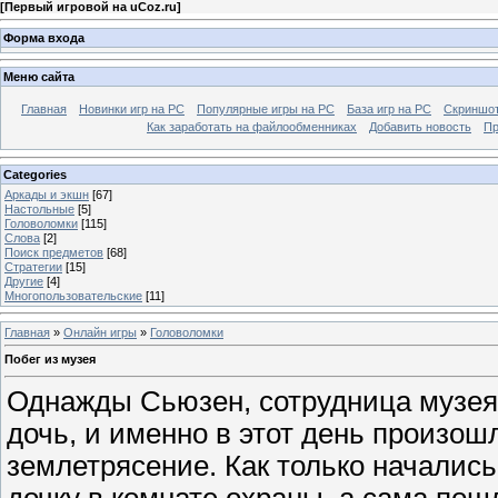
[
Первый игровой на uCoz.ru
]
Форма входа
Меню сайта
Главная
Новинки игр на PC
Популярные игры на PC
База игр на РС
Скриншот
Как заработать на файлообменниках
Добавить новость
Пр
Categories
Аркады и экшн
[67]
Настольные
[5]
Головоломки
[115]
Слова
[2]
Поиск предметов
[68]
Стратегии
[15]
Другие
[4]
Многопользовательские
[11]
Главная
»
Онлайн игры
»
Головоломки
Побег из музея
Однажды Сьюзен, сотрудница музея,
дочь, и именно в этот день произо
землетрясение. Как только начались
дочку в комнате охраны, а сама по