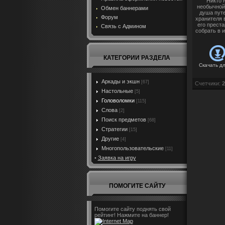
Никто 
необычной 
Обмен баннерами
душа путе
Форум
хранителя 
его преста
Связь с Админом
собрать в 
КАТЕГОРИИ РАЗДЕЛА
Скачать д
Аркады и экшн
[67]
Счетчики
:
2
Настольные
[5]
Головоломки
[115]
Слова
[2]
Поиск предметов
[68]
Стратегии
[15]
Другие
[4]
Многопользовательские
[11]
•
Заявка на игру
ПОМОГИТЕ САЙТУ
Помогите сайту поднять свой
рейтинг! Нажмите на баннер!