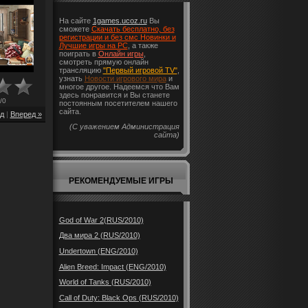
На сайте
1games.ucoz.ru
Вы
сможете
Скачать бесплатно, без
регистрации и без смс Новинки и
Лучшие игры на PC
, а также
поиграть в
Онлайн игры
,
смотреть прямую онлайн
трансляцию
"Первый игровой TV"
,
узнать
Новости игрового мира
и
многое другое. Надеемся что Вам
здесь понравится и Вы станете
/
0
постоянным посетителем нашего
сайта.
д
|
Вперед »
(С уважением Администрация
сайта)
РЕКОМЕНДУЕМЫЕ ИГРЫ
God of War 2(RUS/2010)
Два мира 2 (RUS/2010)
Undertown (ENG/2010)
Alien Breed: Impact (ENG/2010)
World of Tanks (RUS/2010)
Call of Duty: Black Ops (RUS/2010)