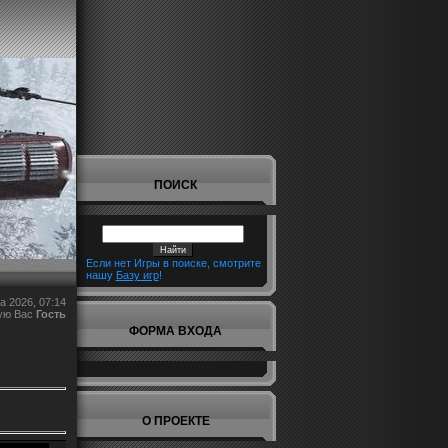
ПОИСК
Если нет Игры в поиске, смотрите
нашу
Базу игр
!
а 2026, 07:14
ую Вас
Гость
ФОРМА ВХОДА
О ПРОЕКТЕ