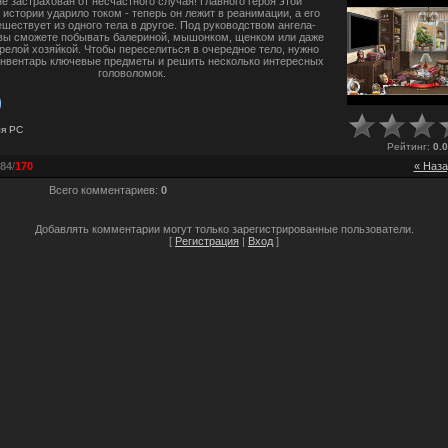
не застрахован от несчастного случая! Главного героя этой
истории ударило током - теперь он лежит в реанимации, а его
шествует из одного тела в другое. Под руководством ангела-
вы сможете побывать балериной, мышонком, щенком или даже
релой хозяйкой. Чтобы переселиться в очередное тело, нужно
инвентарь ключевые предметы и решить несколько интересных
головоломок.
ля
PC
Рейтинг
:
0.0
84
/
170
« Наза
Всего комментариев
:
0
Добавлять комментарии могут только зарегистрированные пользователи.
[
Регистрация
|
Вход
]