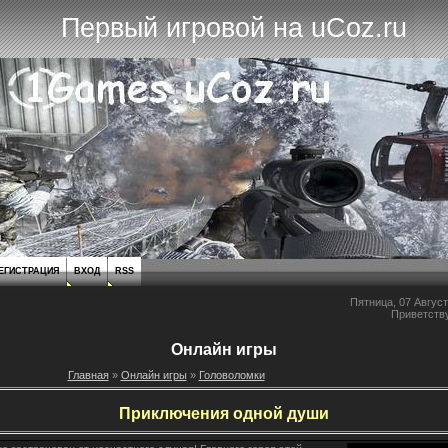
Первый игровой на uCoz.ru
ЕГИСТРАЦИЯ
ВХОД
RSS
Пятница, 07 Август
Приветств
Онлайн игры
Главная
»
Онлайн игры
»
Головоломки
Приключения одной души