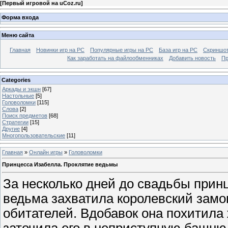
[
Первый игровой на uCoz.ru
]
Форма входа
Меню сайта
Главная
Новинки игр на PC
Популярные игры на PC
База игр на РС
Скриншот
Как заработать на файлообменниках
Добавить новость
Пр
Categories
Аркады и экшн
[67]
Настольные
[5]
Головоломки
[115]
Слова
[2]
Поиск предметов
[68]
Стратегии
[15]
Другие
[4]
Многопользовательские
[11]
Главная
»
Онлайн игры
»
Головоломки
Принцесса Изабелла. Проклятие ведьмы
За несколько дней до свадьбы при
ведьма захватила королевский замок
обитателей. Вдобавок она похитила
заточила его в неприступную башню