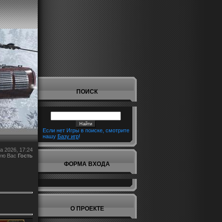
ПОИСК
Если нет Игры в поиске, смотрите
нашу
Базу игр
!
а 2026, 17:24
ую Вас
Гость
ФОРМА ВХОДА
О ПРОЕКТЕ