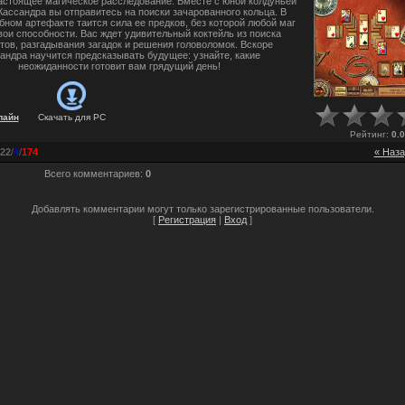
настоящее магическое расследование. Вместе с юной колдуньей
Кассандра вы отправитесь на поиски зачарованного кольца. В
ном артефакте таится сила ее предков, без которой любой маг
вои способности. Вас ждет удивительный коктейль из поиска
тов, разгадывания загадок и решения головоломок. Вскоре
андра научится предсказывать будущее: узнайте, какие
неожиданности готовит вам грядущий день!
лайн
Скачать для
PC
Рейтинг
:
0.0
22
/
4
/
174
« Наза
Всего комментариев
:
0
Добавлять комментарии могут только зарегистрированные пользователи.
[
Регистрация
|
Вход
]