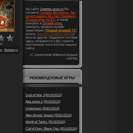
На сайте
1games.ucoz.ru
Вы
сможете
Скачать бесплатно, без
регистрации и без смс Новинки и
Лучшие игры на PC
, а также
поиграть в
Онлайн игры
,
смотреть прямую онлайн
трансляцию
"Первый игровой TV"
,
узнать
Новости игрового мира
и
многое другое. Надеемся что Вам
здесь понравится и Вы станете
/
0
постоянным посетителем нашего
сайта.
д
|
Вперед »
(С уважением Администрация
сайта)
РЕКОМЕНДУЕМЫЕ ИГРЫ
God of War 2(RUS/2010)
Два мира 2 (RUS/2010)
Undertown (ENG/2010)
Alien Breed: Impact (ENG/2010)
World of Tanks (RUS/2010)
Call of Duty: Black Ops (RUS/2010)