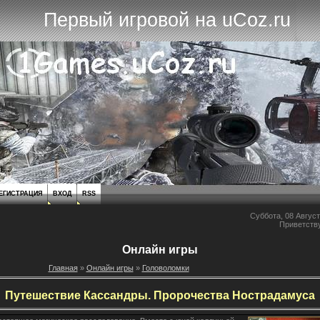
Первый игровой на uCoz.ru
ЕГИСТРАЦИЯ
ВХОД
RSS
Суббота, 08 Август
Приветств
Онлайн игры
Главная
»
Онлайн игры
»
Головоломки
Путешествие Кассандры. Пророчества Нострадамуса