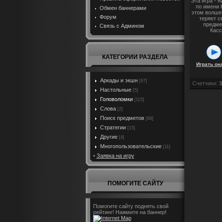
Эта игра - 
по имени 
Обмен баннерами
этом волшеб
Форум
теряет с
предме
Связь с Админом
Касс
КАТЕГОРИИ РАЗДЕЛА
Играть он
Аркады и экшн
[67]
Счетчики
:
3
Настольные
[5]
Головоломки
[115]
Слова
[2]
Поиск предметов
[68]
Стратегии
[15]
Другие
[4]
Многопользовательские
[11]
•
Заявка на игру
ПОМОГИТЕ САЙТУ
Помогите сайту поднять свой
рейтинг! Нажмите на баннер!