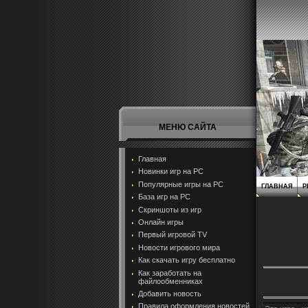
МЕНЮ САЙТА
Главная
Новинки игр на PC
Популярные игры на PC
ГЛАВНАЯ
Р
База игр на РС
Скриншоты из игр
Онлайн игры
Первый игровой TV
Новости игрового мира
Как скачать игру бесплатно
Как заработать на
файлообменниках
Добавить новость
Правила оформления новостей