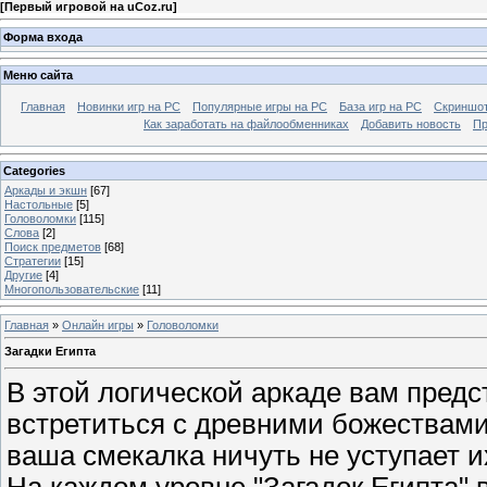
[
Первый игровой на uCoz.ru
]
Форма входа
Меню сайта
Главная
Новинки игр на PC
Популярные игры на PC
База игр на РС
Скриншот
Как заработать на файлообменниках
Добавить новость
Пр
Categories
Аркады и экшн
[67]
Настольные
[5]
Головоломки
[115]
Слова
[2]
Поиск предметов
[68]
Стратегии
[15]
Другие
[4]
Многопользовательские
[11]
Главная
»
Онлайн игры
»
Головоломки
Загадки Египта
В этой логической аркаде вам предс
встретиться с древними божествами 
ваша смекалка ничуть не уступает и
На каждом уровне "Загадок Египта" 