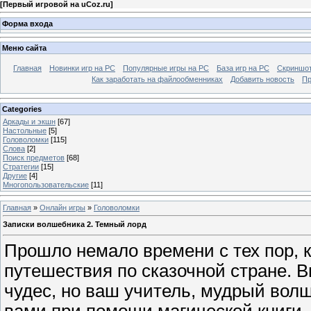
[
Первый игровой на uCoz.ru
]
Форма входа
Меню сайта
Главная
Новинки игр на PC
Популярные игры на PC
База игр на РС
Скриншот
Как заработать на файлообменниках
Добавить новость
Пр
Categories
Аркады и экшн
[67]
Настольные
[5]
Головоломки
[115]
Слова
[2]
Поиск предметов
[68]
Стратегии
[15]
Другие
[4]
Многопользовательские
[11]
Главная
»
Онлайн игры
»
Головоломки
Записки волшебника 2. Темный лорд
Прошло немало времени с тех пор, к
путешествия по сказочной стране. 
чудес, но ваш учитель, мудрый вол
вами при помощи магической книги, 