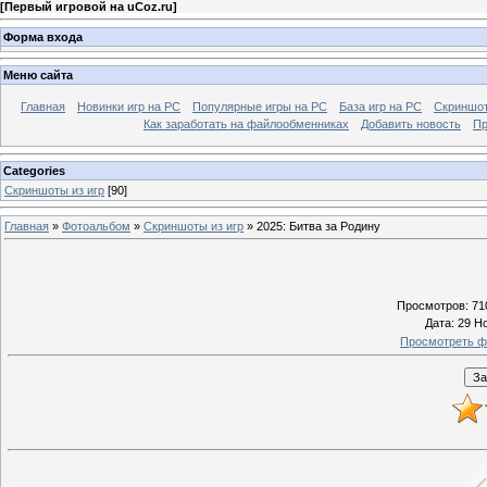
[
Первый игровой на uCoz.ru
]
Форма входа
Меню сайта
Главная
Новинки игр на PC
Популярные игры на PC
База игр на РС
Скриншот
Как заработать на файлообменниках
Добавить новость
Пр
Categories
Скриншоты из игр
[90]
Главная
»
Фотоальбом
»
Скриншоты из игр
» 2025: Битва за Родину
Просмотров
: 71
Дата
: 29 Н
Просмотреть ф