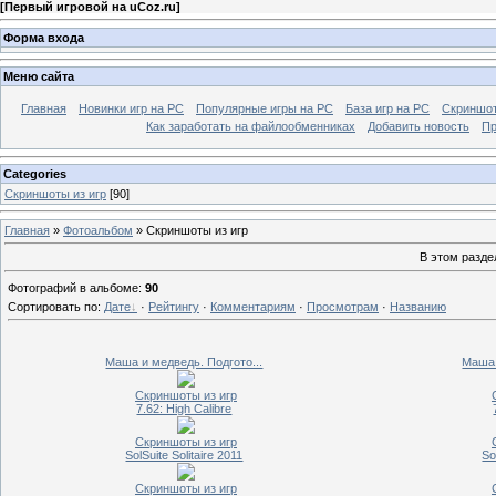
[
Первый игровой на uCoz.ru
]
Форма входа
Меню сайта
Главная
Новинки игр на PC
Популярные игры на PC
База игр на РС
Скриншот
Как заработать на файлообменниках
Добавить новость
Пр
Categories
Скриншоты из игр
[90]
Главная
»
Фотоальбом
» Скриншоты из игр
В этом разде
Фотографий в альбоме
:
90
Сортировать по
:
Дате
·
Рейтингу
·
Комментариям
·
Просмотрам
·
Названию
Маша и медведь. Подгото...
Маша 
Скриншоты из игр
7.62: High Calibre
Скриншоты из игр
SolSuite Solitaire 2011
So
Скриншоты из игр