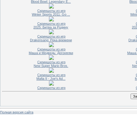
Blood Bowl: Legendary E...
Bloo
Скриншоты из игр
Winter Sports 2011: Go ...
Wint
Скриншоты из игр
2025: Битва за Родину
202
Скриншоты из игр
Drakensang: Река времени
Drak
Скриншоты из игр
Маша и Медведь: Догонялки
Маша 
Скриншоты из игр
New Super Mario Bros.
Ne
Скриншоты из игр
Mafia II - Joe's Ad...
M
Скриншоты из игр
Полная версия сайта