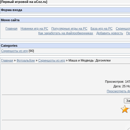
[
Первый игровой на uCoz.ru
]
Форма входа
Меню сайта
Главная
Новинки игр на PC
Популярные игры на PC
База игр на РС
Скриншот
Как заработать на файлообменниках
Добавить новость
Пр
Categories
Скриншоты из игр
[90]
Главная
»
Фотоальбом
»
Скриншоты из игр
» Маша и Медведь: Догонялки
Просмотров
: 14
Дата
: 25 Н
Просмотреть ф