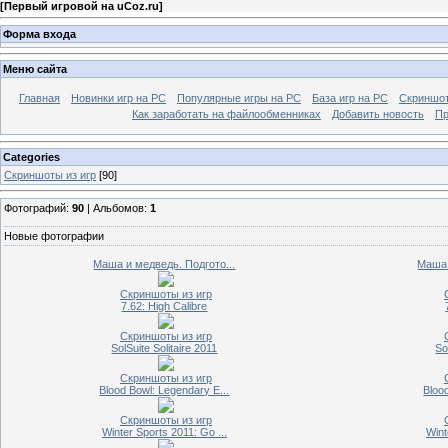
[
Первый игровой на uCoz.ru
]
Форма входа
Меню сайта
Главная
Новинки игр на PC
Популярные игры на PC
База игр на РС
Скриншот
Как заработать на файлообменниках
Добавить новость
Пр
Categories
Скриншоты из игр
[90]
Фотографий:
90
| Альбомов:
1
Новые фотографии
Маша и медведь. Подгото...
Маша 
Скриншоты из игр
7.62: High Calibre
Скриншоты из игр
SolSuite Solitaire 2011
So
Скриншоты из игр
Blood Bowl: Legendary E...
Bloo
Скриншоты из игр
Winter Sports 2011: Go ...
Wint