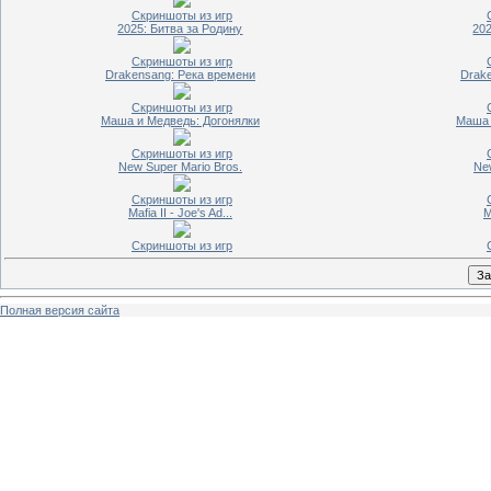
Скриншоты из игр
2025: Битва за Родину
202
Скриншоты из игр
Drakensang: Река времени
Drak
Скриншоты из игр
Маша и Медведь: Догонялки
Маша 
Скриншоты из игр
New Super Mario Bros.
Ne
Скриншоты из игр
Mafia II - Joe's Ad...
M
Скриншоты из игр
Полная версия сайта