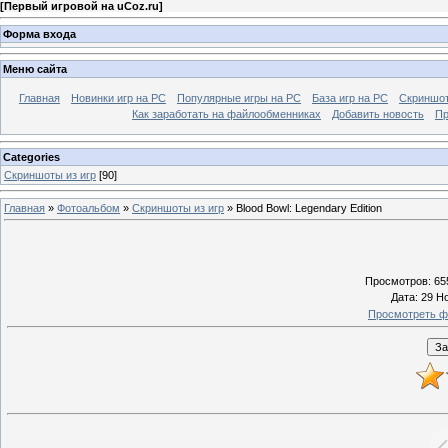
[
Первый игровой на uCoz.ru
]
Форма входа
Меню сайта
Главная
Новинки игр на PC
Популярные игры на PC
База игр на РС
Скриншот
Как заработать на файлообменниках
Добавить новость
Пр
Categories
Скриншоты из игр
[90]
Главная
»
Фотоальбом
»
Скриншоты из игр
» Blood Bowl: Legendary Edition
Просмотров
: 65
Дата
: 29 Н
Просмотреть ф