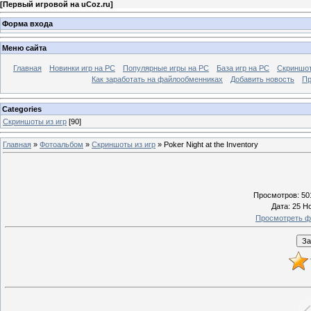
[
Первый игровой на uCoz.ru
]
Форма входа
Меню сайта
Главная
Новинки игр на PC
Популярные игры на PC
База игр на РС
Скриншот
Как заработать на файлообменниках
Добавить новость
Пр
Categories
Скриншоты из игр
[90]
Главная
»
Фотоальбом
»
Скриншоты из игр
» Poker Night at the Inventory
Просмотров
: 50
Дата
: 25 Н
Просмотреть ф