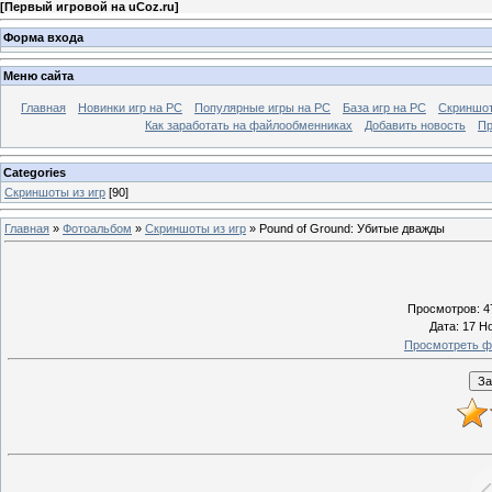
[
Первый игровой на uCoz.ru
]
Форма входа
Меню сайта
Главная
Новинки игр на PC
Популярные игры на PC
База игр на РС
Скриншот
Как заработать на файлообменниках
Добавить новость
Пр
Categories
Скриншоты из игр
[90]
Главная
»
Фотоальбом
»
Скриншоты из игр
» Pound of Ground: Убитые дважды
Просмотров
: 4
Дата
: 17 Н
Просмотреть ф