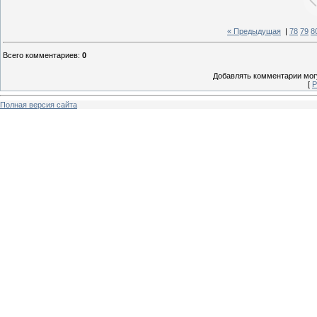
« Предыдущая
|
78
79
8
Всего комментариев
:
0
Добавлять комментарии могу
[
Р
Полная версия сайта