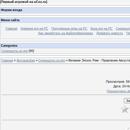
[
Первый игровой на uCoz.ru
]
Форма входа
Меню сайта
Главная
Новинки игр на PC
Популярные игры на PC
База игр на РС
Скриншот
Как заработать на файлообменниках
Добавить новость
Пр
Categories
Скриншоты из игр
[90]
Главная
»
Фотоальбом
»
Скриншоты из игр
» Великие Эпохи: Рим - Правление Август
Просмотров
: 59
Дата
: 24 Н
Просмотреть ф