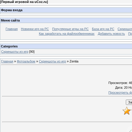
[
Первый игровой на uCoz.ru
]
Форма входа
Меню сайта
Главная
Новинки игр на PC
Популярные игры на PC
База игр на РС
Скриншот
Как заработать на файлообменниках
Добавить новость
Пр
Categories
Скриншоты из игр
[90]
Главная
»
Фотоальбом
»
Скриншоты из игр
» Zentia
Просмотров
: 4
Дата
: 20 Н
Просмотреть ф