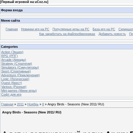
[
Первый игровой на uCoz.ru
]
Форма входа
Меню сайта
Главная
Новинки игр на PC
Популярные игры на PC
База игр на РС
Скриншот
Как заработать на файлообменниках
Добавить новость
Пр
Categories
Action (Экшен)
RPG (РПГ)
Arcade (Аркады)
Strategy (Стратегии)
Simulators (Симуляторы)
Sport (Спортивные)
Adventure (Приключения)
Logic (Логические)
Quest (Квест)
Various (Разные)
Mini games (Мини игры)
Софт для игр
Главная
»
2011
»
Ноябрь
»
8
» Angry Birds - Seasons (New 2011/ RU)
Angry Birds - Seasons (New 2011/ RU)