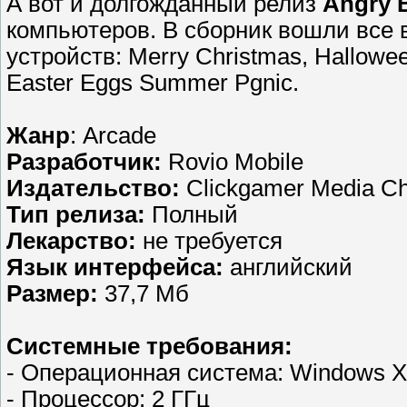
А вот и долгожданный релиз
Angry B
компьютеров. В сборник вошли все
устройств: Merry Christmas, Halloween
Easter Eggs Summer Pgnic.
Жанр
: Arcade
Разработчик:
Rovio Mobile
Издательство:
Clickgamer Media Chi
Тип релиза:
Полный
Лекарство:
не требуется
Язык интерфейса:
английский
Размер:
37,7 Мб
Системные требования:
- Операционная система: Windows XP,
- Процессор: 2 ГГц