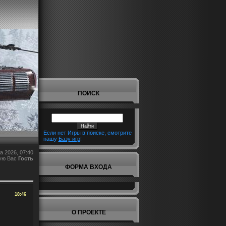
ПОИСК
Если нет Игры в поиске, смотрите
нашу
Базу игр
!
а 2026, 07:40
ую Вас
Гость
ФОРМА ВХОДА
18:46
О ПРОЕКТЕ