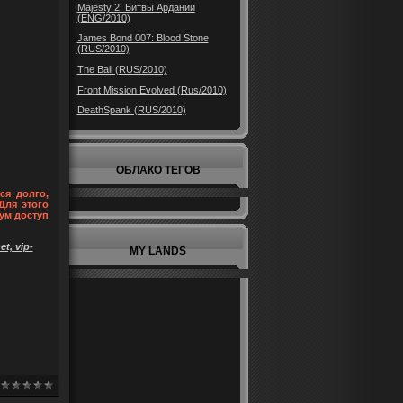
Majesty 2: Битвы Ардании
(ENG/2010)
James Bond 007: Blood Stone
(RUS/2010)
The Ball (RUS/2010)
Front Mission Evolved (Rus/2010)
DeathSpank (RUS/2010)
ОБЛАКО ТЕГОВ
ся долго,
Для этого
ум доступ
t, vip-
MY LANDS