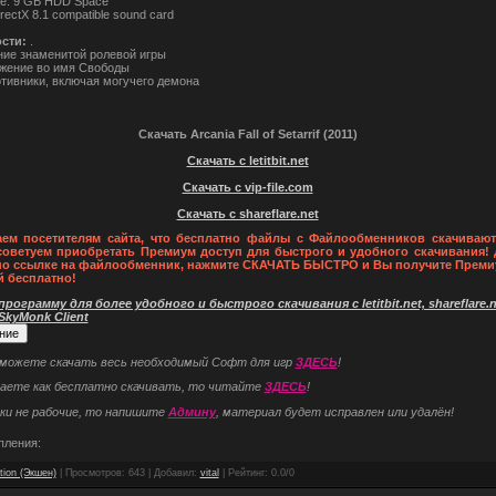
ve: 9 GB HDD Space
irectX 8.1 compatible sound card
сти:
.
ие знаменитой ролевой игры
жение во имя Свободы
тивники, включая могучего демона
Скачать Arcania Fall of Setarrif (2011)
Скачать с letitbit.net
Скачать с vip-file.com
Скачать с shareflare.net
ем посетителям сайта, что бесплатно файлы с Файлообменников скачивают
советуем приобретать Премиум доступ для быстрого и удобного скачивания! 
по ссылке на файлообменник, нажмите СКАЧАТЬ БЫСТРО и Вы получите Преми
й бесплатно!
рограмму для более удобного и быстрого скачивания с letitbit.net, shareflare.ne
 SkyMonk Client
 можете скачать весь необходимый Софт для игр
ЗДЕСЬ
!
наете как бесплатно скачивать, то читайте
ЗДЕСЬ
!
ки не рабочие, то напишите
Админу
, материал будет исправлен или удалён!
пления:
tion (Экшен)
|
Просмотров
: 643 |
Добавил
:
vital
|
Рейтинг
:
0.0
/
0