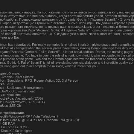
мон вырвался наружу. На протяжении почти всех веков он оставался в кутузке, что д
ие их отсутствие. Но все поменялось, когда светской печати упали, оставив Демон уп
ной работы. Превосходная ролевая игра "Arcania: Gothic 4 Падение Setarrif." - Это не 
 Скорее, недостающие страницы в летопись знаменитой игры. Вы должны играться рол
ого рыцаря, кто откликнулся на призыв царя о помощи.Цель игры - одолеть и Демон сн
дей королевства.Игра "Arcania:. Gothic 4 Падение Setarrif" полон ролевых сцен, диалог
ой боевой системой свойства. 10:00 издавна уже вышли, чтоб выполнить цель, котора
чена для Вас!
mon has resurfaced. For many centuries it remained in prison, giving peace and tranquility of
ut that all changed when the secular press have fallen, leaving Demon manage their dirty wo
g game "Arcania: Gothic 4. Fall of Setarrif" - it is not banal addition. Rather, the missing pages 
he famous game. You have to play the role of an unknown knight, who responded to the call of
The purpose of the game - win and the Demon again bestow the freedom of citizens of the kin
ia: Gothic 4. Fall of Setarrif" is full of role-playing scenes, dialogue and incredible quality c
00 long gone out to accomplish the mission, which is meant for you!
ия об игре:
:
Arcania Fall of Setarrif
-on, Standalone, RPG, Rogue, Action, 3D, 3rd Person
ска:
2011
чик:
Spellbound Entertainment
:
JoWooD Entertainment
ния:
лицензия
ерфейса:
Английский (ENG)
о:
Присутствует (FAIRLIGHT)
айла:
3.55 Gb
е требования:
.
osoft® Windows® XP / Vista / Windows 7
r: Intel Core I7 @ 3 GHz / AMD Phenom II x4 @ 3 GHz
 4 GB RAM
s: GeForce GTX 295
 DirectX 9.0c or higher