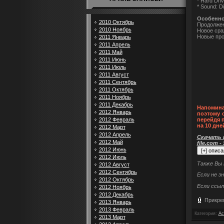
* Hard Dri
* Sound: D
Особенно
2010 Октябрь
Продолжен
2010 Ноябрь
Новое сра
Новые про
2011 Январь
2011 Апрель
2011 Май
2011 Июнь
2011 Июль
2011 Август
2011 Сентябрь
2011 Октябрь
2011 Ноябрь
2011 Декабрь
Напомина
2012 Январь
поэтому 
2012 Февраль
перейдя 
на 10 дне
2012 Март
2012 Апрель
Скачать п
2012 Май
file.com -
2012 Июнь
2012 Июль
Также Вы
2012 Август
2012 Сентябрь
Если не з
2012 Октябрь
Если ссыл
2012 Ноябрь
2012 Декабрь
Прикре
2013 Январь
2013 Февраль
Категория
:
Ac
2013 Март