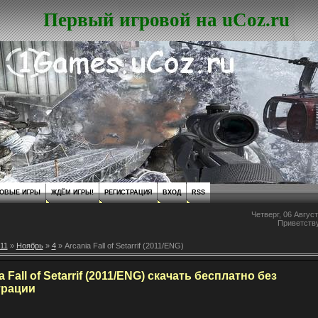
Первый игровой на uCoz.ru
ОВЫЕ ИГРЫ
ЖДЁМ ИГРЫ!
РЕГИСТРАЦИЯ
ВХОД
RSS
Четверг, 06 Август
Приветств
11
»
Ноябрь
»
4
» Arcania Fall of Setarrif (2011/ENG)
a Fall of Setarrif (2011/ENG) скачать бесплатно без
трации