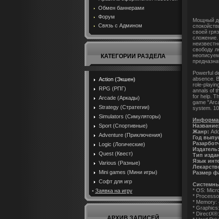
Обмен баннерами
Форум
Мощный де
Связь с Админом
спокойств
своей гряз
сложение.
неизвестн
свободу лю
неописуем
КАТЕГОРИИ РАЗДЕЛА
предназна
Powerful de
absence. B
Action (Экшен)
role-playin
RPG (РПГ)
annals of t
for help. 
Arcade (Аркады)
game "Arcan
Strategy (Стратегии)
system. 10:
Simulators (Симуляторы)
Информац
Название
Sport (Спортивные)
Жанр:
Add
Adventure (Приключения)
Год выпу
Разарбот
Logic (Логические)
Издатель
Quest (Квест)
Тип изда
Язык инт
Various (Разные)
Лекарств
Mini games (Мини игры)
Размер ф
Софт для игр
Системны
* OS: Micr
•
Заявка на игру
* Processo
* Memory:
* Graphic
* DirectX®:
АРХИВ ЗАПИСЕЙ