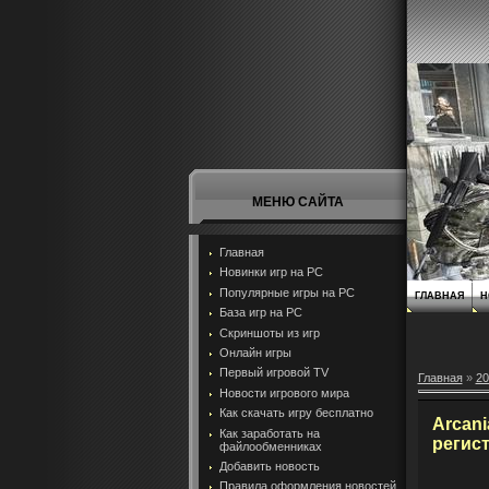
МЕНЮ САЙТА
Главная
Новинки игр на PC
Популярные игры на PC
ГЛАВНАЯ
Н
База игр на РС
Скриншоты из игр
Онлайн игры
Первый игровой TV
Главная
»
20
Новости игрового мира
Как скачать игру бесплатно
Arcani
Как заработать на
регис
файлообменниках
Добавить новость
Правила оформления новостей