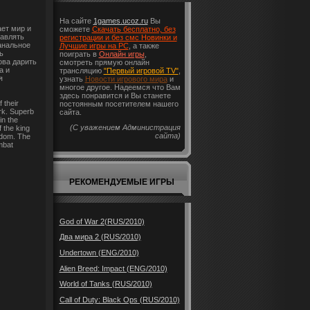
На сайте
1games.ucoz.ru
Вы
ает мир и
сможете
Скачать бесплатно, без
равлять
регистрации и без смс Новинки и
банальное
Лучшие игры на PC
, а также
ь
поиграть в
Онлайн игры
,
ова дарить
смотреть прямую онлайн
а и
трансляцию
"Первый игровой TV"
,
я
узнать
Новости игрового мира
и
многое другое. Надеемся что Вам
здесь понравится и Вы станете
 their
постоянным посетителем нашего
rk. Superb
сайта.
in the
(С уважением Администрация
 the king
сайта)
gdom. The
ombat
РЕКОМЕНДУЕМЫЕ ИГРЫ
God of War 2(RUS/2010)
Два мира 2 (RUS/2010)
Undertown (ENG/2010)
Alien Breed: Impact (ENG/2010)
World of Tanks (RUS/2010)
Call of Duty: Black Ops (RUS/2010)