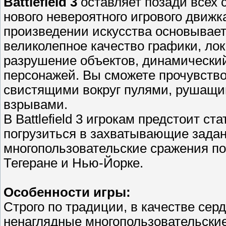
Battlefield 3
оставляет позади всех 
нового невероятного игрового движка
произведении искусства основывается
великолепное качество графики, ло
разрушение объектов, динамически
персонажей. Вы сможете прочувствов
свистящими вокруг пулями, рушащи
взрывами.
В Battlefield 3 игрокам предстоит с
погрузиться в захватывающие задан
многопользовательские сражения по 
Тегеране и Нью-Йорке.
Особенности игры:
Строго по традиции, в качестве серд
ненаглядные многопользовательские