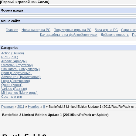
[
Первый игровой на uCoz.ru
]
Форма входа
Меню сайта
Главная
Новинки игр на PC
Популярные игры на PC
База игр на РС
Скриншот
Как заработать на файлообменниках
Добавить новость
Пр
Categories
Action (Экшен)
RPG (РПГ)
Arcade (Аркады)
Strategy (Стратегии)
Simulators (Симуляторы)
Sport (Спортивные)
Adventure (Приключения)
Logic (Логические)
Quest (Квест)
Various (Разные)
Mini games (Мини игры)
Софт для игр
Главная
»
2011
»
Ноябрь
»
8
» Battlefield 3 Limited Edition Update 1 (2011/Rus/RePack от 
Battlefield 3 Limited Edition Update 1 (2011/Rus/RePack от Spieler)