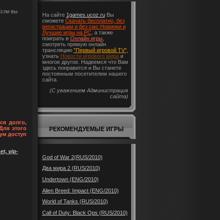
Если вы
На сайте
1games.ucoz.ru
Вы
сможете
Скачать бесплатно, без
регистрации и без смс Новинки и
Лучшие игры на PC
, а также
поиграть в
Онлайн игры
,
смотреть прямую онлайн
трансляцию
"Первый игровой TV"
,
узнать
Новости игрового мира
и
многое другое. Надеемся что Вам
здесь понравится и Вы станете
постоянным посетителем нашего
сайта.
(С уважением Администрация
сайта)
ся долго,
Для этого
РЕКОМЕНДУЕМЫЕ ИГРЫ
ум доступ
t, vip-
God of War 2(RUS/2010)
Два мира 2 (RUS/2010)
Undertown (ENG/2010)
Alien Breed: Impact (ENG/2010)
World of Tanks (RUS/2010)
Call of Duty: Black Ops (RUS/2010)