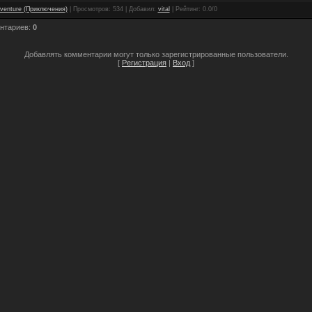
venture (Приключения)
|
Просмотров
: 534 |
Добавил
:
vital
|
Рейтинг
:
0.0
/
0
нтариев
:
0
Добавлять комментарии могут только зарегистрированные пользователи.
[
Регистрация
|
Вход
]