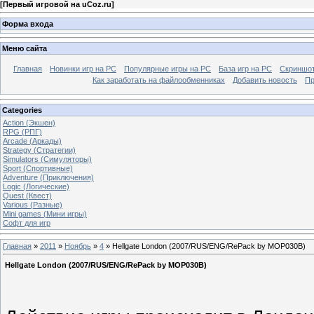
[
Первый игровой на uCoz.ru
]
Форма входа
Меню сайта
Главная
Новинки игр на PC
Популярные игры на PC
База игр на РС
Скриншот
Как заработать на файлообменниках
Добавить новость
Пр
Categories
Action (Экшен)
RPG (РПГ)
Arcade (Аркады)
Strategy (Стратегии)
Simulators (Симуляторы)
Sport (Спортивные)
Adventure (Приключения)
Logic (Логические)
Quest (Квест)
Various (Разные)
Mini games (Мини игры)
Софт для игр
Главная
»
2011
»
Ноябрь
»
4
» Hellgate London (2007/RUS/ENG/RePack by MOP030B)
Hellgate London (2007/RUS/ENG/RePack by MOP030B)