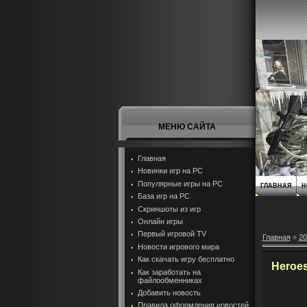
МЕНЮ САЙТА
Главная
Новинки игр на PC
Популярные игры на PC
ГЛАВНАЯ
Н
База игр на РС
Скриншоты из игр
Онлайн игры
Первый игровой TV
Главная
»
20
Новости игрового мира
Как скачать игру бесплатно
Heroes
Как заработать на
файлообменниках
Добавить новость
Правила оформления новостей