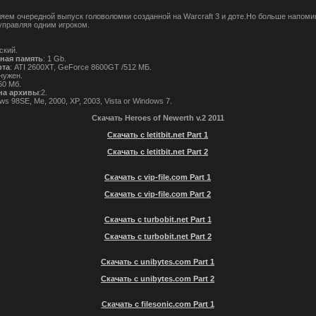
яем очередной выпуск головоломки созданной на Warcraft 3 и доте.Но больше напоми
 управляя одним игроком.
ский.
ная память
: 1 Gb.
рта
: ATI 2600XT, GeForce 8600GT /512 МБ.
 нужен.
60 Мб.
на архивы
:2.
ws 98SE, Me, 2000, XP, 2003, Vista or Windows 7.
Скачать Heroes of Newerth v.2 2011
Скачать с letitbit.net Part 1
Скачать с letitbit.net Part 2
Скачать с vip-file.com Part 1
Скачать с vip-file.com Part 2
Скачать с turbobit.net Part 1
Скачать с turbobit.net Part 2
Скачать с unibytes.com Part 1
Скачать с unibytes.com Part 2
Скачать с filesonic.com Part 1