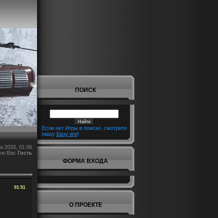
ПОИСК
Если нет Игры в поиске, смотрите
нашу
Базу игр
!
а 2026, 01:06
ую Вас
Гость
ФОРМА ВХОДА
01:51
О ПРОЕКТЕ