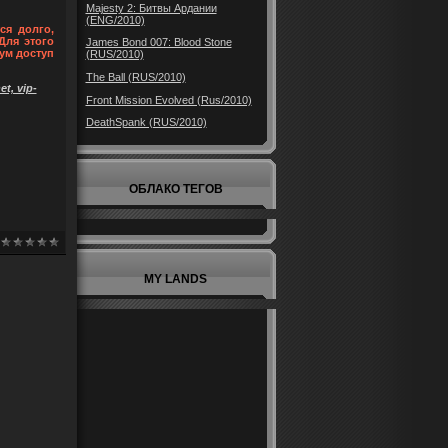
Majesty 2: Битвы Ардании
(ENG/2010)
ся долго,
Для этого
James Bond 007: Blood Stone
ум доступ
(RUS/2010)
The Ball (RUS/2010)
t, vip-
Front Mission Evolved (Rus/2010)
DeathSpank (RUS/2010)
ОБЛАКО ТЕГОВ
MY LANDS