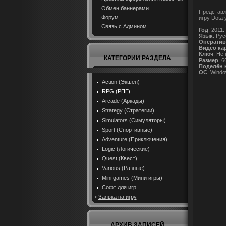
Обмен баннерами
Представл
Форум
игру Dotа
Связь с Админом
Год
: 2011.
Язык
: Рус
Оператив
Видео ка
Ключ
: Не
КАТЕГОРИИ РАЗДЕЛА
Размер
: 6
Поделён 
ОС
: Windo
Action (Экшен)
RPG (РПГ)
Arcade (Аркады)
Strategy (Стратегии)
Simulators (Симуляторы)
Sport (Спортивные)
Adventure (Приключения)
Logic (Логические)
Quest (Квест)
Various (Разные)
Mini games (Мини игры)
Софт для игр
•
Заявка на игру
АРХИВ ЗАПИСЕЙ