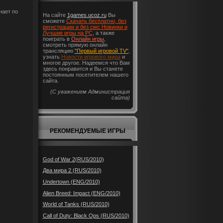
нает по
На сайте
1games.ucoz.ru
Вы
сможете
Скачать бесплатно, без
регистрации и без смс Новинки и
Лучшие игры на PC
, а также
поиграть в
Онлайн игры
,
смотреть прямую онлайн
трансляцию
"Первый игровой TV"
,
узнать
Новости игрового мира
и
многое другое. Надеемся что Вам
здесь понравится и Вы станете
постоянным посетителем нашего
сайта.
(С уважением Администрация
сайта)
РЕКОМЕНДУЕМЫЕ ИГРЫ
God of War 2(RUS/2010)
Два мира 2 (RUS/2010)
Undertown (ENG/2010)
Alien Breed: Impact (ENG/2010)
World of Tanks (RUS/2010)
Call of Duty: Black Ops (RUS/2010)