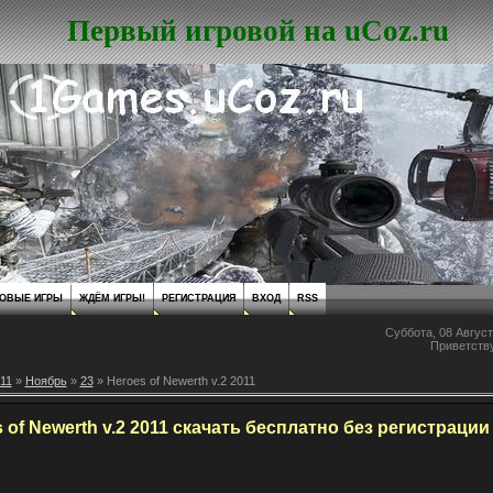
Первый игровой на uCoz.ru
ОВЫЕ ИГРЫ
ЖДЁМ ИГРЫ!
РЕГИСТРАЦИЯ
ВХОД
RSS
Суббота, 08 Август
Приветств
11
»
Ноябрь
»
23
» Heroes of Newerth v.2 2011
 of Newerth v.2 2011 скачать бесплатно без регистрации