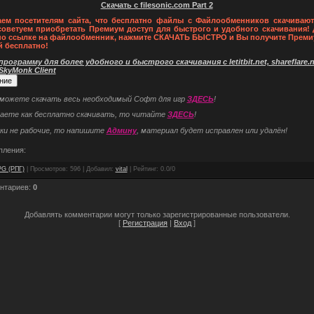
Скачать с filesonic.com Part 2
ем посетителям сайта, что бесплатно файлы с Файлообменников скачивают
советуем приобретать Премиум доступ для быстрого и удобного скачивания! 
по ссылке на файлообменник, нажмите СКАЧАТЬ БЫСТРО и Вы получите Преми
й бесплатно!
рограмму для более удобного и быстрого скачивания с letitbit.net, shareflare.ne
 SkyMonk Client
 можете скачать весь необходимый Софт для игр
ЗДЕСЬ
!
наете как бесплатно скачивать, то читайте
ЗДЕСЬ
!
ки не рабочие, то напишите
Админу
, материал будет исправлен или удалён!
пления:
G (РПГ)
|
Просмотров
: 596 |
Добавил
:
vital
|
Рейтинг
:
0.0
/
0
нтариев
:
0
Добавлять комментарии могут только зарегистрированные пользователи.
[
Регистрация
|
Вход
]