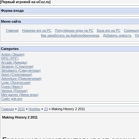
[
Первый игровой на uCoz.ru
]
Форма входа
Меню сайта
Главная
Новинки игр на PC
Популярные игры на PC
База игр на РС
Скриншот
Как заработать на файлообменниках
Добавить новость
Пр
Categories
Action (Экшен)
RPG (РПГ)
Arcade (Аркады)
Strategy (Стратегии)
Simulators (Симуляторы)
Sport (Спортивные)
Adventure (Приключения)
Logic (Логические)
Quest (Квест)
Various (Разные)
Mini games (Мини игры)
Софт для игр
Главная
»
2011
»
Ноябрь
»
23
» Making History 2 2011
Making History 2 2011