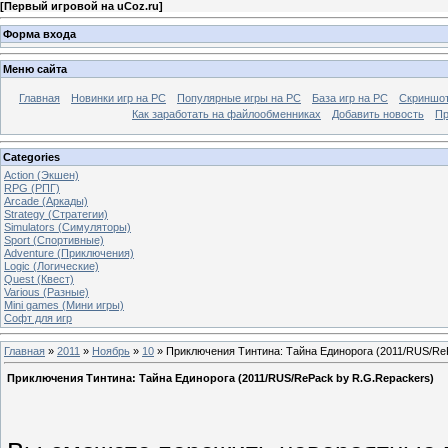
[
Первый игровой на uCoz.ru
]
Форма входа
Меню сайта
Главная
Новинки игр на PC
Популярные игры на PC
База игр на РС
Скриншот
Как заработать на файлообменниках
Добавить новость
Пр
Categories
Action (Экшен)
RPG (РПГ)
Arcade (Аркады)
Strategy (Стратегии)
Simulators (Симуляторы)
Sport (Спортивные)
Adventure (Приключения)
Logic (Логические)
Quest (Квест)
Various (Разные)
Mini games (Мини игры)
Софт для игр
Главная
»
2011
»
Ноябрь
»
10
» Приключения Тинтина: Тайна Единорога (2011/RUS/Re
Приключения Тинтина: Тайна Единорога (2011/RUS/RePack by R.G.Repackers)