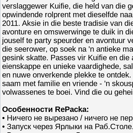
verslaggewer Kuifie, die held van die 
opwindende rolprent met dieselfde naa
2011. Aksie in die beste tradisie van 
avonture en omswerwinge te duik in di
jouself te party speurder en avontuur 
die seerower, op soek na 'n antieke man
gesink skatte. Passes vir Kuifie en die
eienskappe en unieke vaardighede, sal j
en nuwe onverkende plekke te ontdek. J
saam met familie en vriende - 'n skousp
volwassenes te boei. Vind die ou gehe
Особенности RePacka:
• Ничего не вырезано / ничего не пе
• Запуск через Ярлыки на Раб.Столе